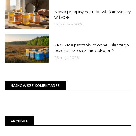
JAKOŚĆ
Nowe przepisy na miód właśnie weszły
w życie
16 czerwca 2026
MIASTO
KPO ZP a pszczoły miodne. Dlaczego
pszczelarze są zaniepokojeni?
26 maja 2026
NAJNOWSZE KOMENTARZE
ARCHIWA