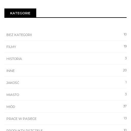
KATEGORIE
10
BEZ KATEGORII
19
FILMY
3
HISTORIA
20
INNE
1
JAKOŚĆ
3
MIASTO
37
MIÓD
13
PRACE W PASIECE
10
PRODUKTY PSZCZELE