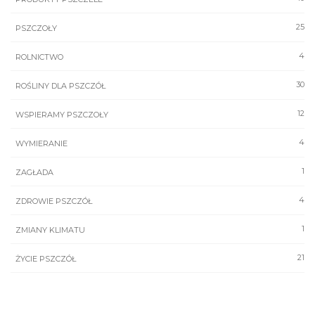
25
PSZCZOŁY
4
ROLNICTWO
30
ROŚLINY DLA PSZCZÓŁ
12
WSPIERAMY PSZCZOŁY
4
WYMIERANIE
1
ZAGŁADA
4
ZDROWIE PSZCZÓŁ
1
ZMIANY KLIMATU
21
ŻYCIE PSZCZÓŁ