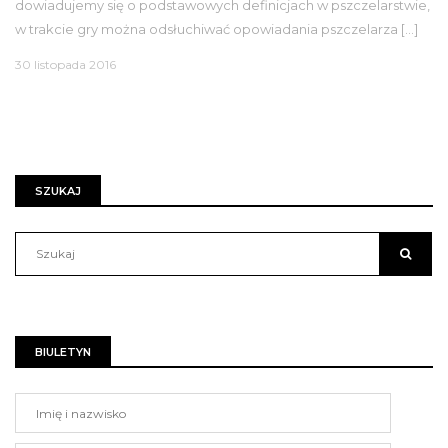
dowiadujemy się o podstawowych definicjach w pszczelarstwie,
w trakcie gry można odsłuchiwać opowiadania pszczelarza […]
30 listopada 2016
SZUKAJ
BIULETYN