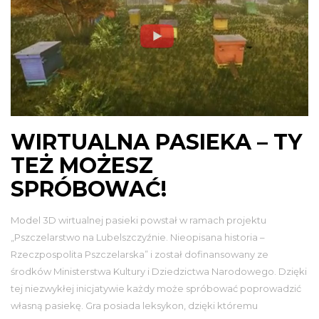
WIRTUALNA PASIEKA – TY
TEŻ MOŻESZ
SPRÓBOWAĆ!
Model 3D wirtualnej pasieki powstał w ramach projektu
„Pszczelarstwo na Lubelszczyźnie. Nieopisana historia –
Rzeczpospolita Pszczelarska” i został dofinansowany ze
środków Ministerstwa Kultury i Dziedzictwa Narodowego. Dzięki
tej niezwykłej inicjatywie każdy może spróbować poprowadzić
własną pasiekę. Gra posiada leksykon, dzięki któremu