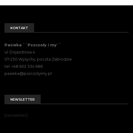
KONTAKT
Pasieka ``Pszczoły i my``
ul. Dojazdowa 4
07-230 Wysychy, poczta Zabrodzie
tel. +48 602 334 686
pasieka@pszczolyimy.pl
NEWSLETTER
[newsletter]