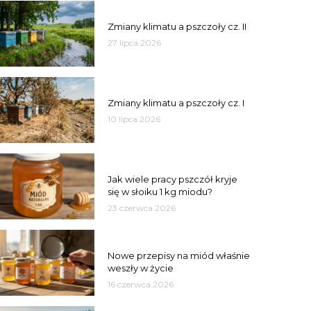
PSZCZOŁY
Zmiany klimatu a pszczoły cz. II
27 lipca 2026
PSZCZOŁY
Zmiany klimatu a pszczoły cz. I
10 lipca 2026
MIÓD
Jak wiele pracy pszczół kryje
się w słoiku 1 kg miodu?
23 czerwca 2026
JAKOŚĆ
Nowe przepisy na miód właśnie
weszły w życie
16 czerwca 2026