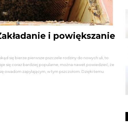
Zakładanie i powiększanie
ę, skąd się bierze pierwsze pszczele rodziny do nowych uli, to
aje się coraz bardziej popularne, można nawet powiedzieć, że
ię owadom zapylającym, w tym pszczołom. Dzięki temu