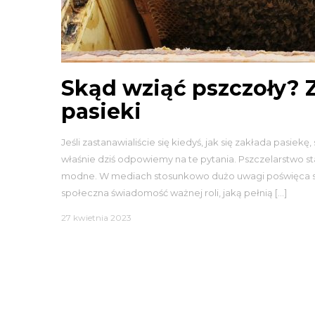
Skąd wziąć pszczoły? 
pasieki
Jeśli zastanawialiście się kiedyś, jak się zakłada pasiek
właśnie dziś odpowiemy na te pytania. Pszczelarstwo st
modne. W mediach stosunkowo dużo uwagi poświęca s
społeczna świadomość ważnej roli, jaką pełnią […]
27 kwietnia 2023