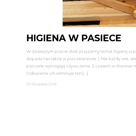
HIGIENA W PASIECE
W dzisiejszym poście dość przyziemy temat higieny w p
dopada nas także w pszczelarstwie :). Nie każdy wie, al
pszczele wymagają czyszczenia. Z czasem w drewnie mog
Odkażenie ich eliminuje ten […]
23 listopada 2016