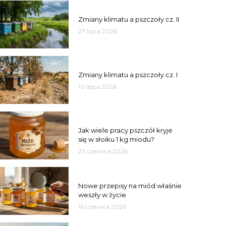
PSZCZOŁY
Zmiany klimatu a pszczoły cz. II
27 lipca 2026
PSZCZOŁY
Zmiany klimatu a pszczoły cz. I
10 lipca 2026
MIÓD
Jak wiele pracy pszczół kryje
się w słoiku 1 kg miodu?
23 czerwca 2026
JAKOŚĆ
Nowe przepisy na miód właśnie
weszły w życie
16 czerwca 2026