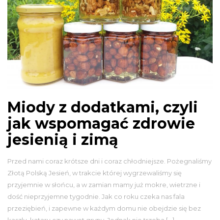
Miody z dodatkami, czyli
jak wspomagać zdrowie
jesienią i zimą
Przed nami coraz krótsze dni i coraz chłodniejsze. Pożegnaliśmy
Złotą Polską Jesień, w trakcie której wygrzewaliśmy się
przyjemnie w słońcu, a w zamian mamy już mokre, wietrzne i
dość nieprzyjemne tygodnie. Jak co roku czeka nas fala
przeziębień, i zapewne w każdym domu nie obejdzie się bez
kaszlu, kataru czy nawet grypy. Jednak nie trzeba […]