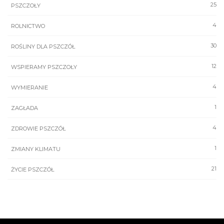
25
PSZCZOŁY
4
ROLNICTWO
30
ROŚLINY DLA PSZCZÓŁ
12
WSPIERAMY PSZCZOŁY
4
WYMIERANIE
1
ZAGŁADA
4
ZDROWIE PSZCZÓŁ
1
ZMIANY KLIMATU
21
ŻYCIE PSZCZÓŁ