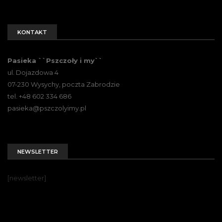
KONTAKT
Pasieka ``Pszczoły i my``
ul. Dojazdowa 4
07-230 Wysychy, poczta Zabrodzie
tel. +48 602 334 686
pasieka@pszczolyimy.pl
NEWSLETTER
[newsletter]