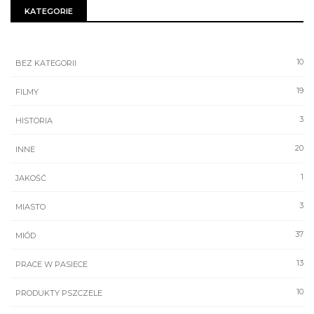
KATEGORIE
10
BEZ KATEGORII
19
FILMY
3
HISTORIA
20
INNE
1
JAKOŚĆ
3
MIASTO
37
MIÓD
13
PRACE W PASIECE
10
PRODUKTY PSZCZELE