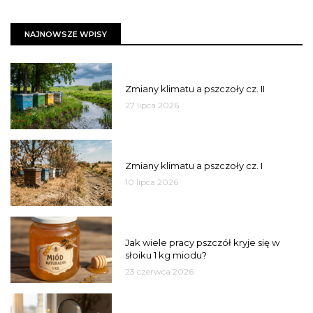
NAJNOWSZE WPISY
PSZCZOŁY
Zmiany klimatu a pszczoły cz. II
27 lipca 2026
PSZCZOŁY
Zmiany klimatu a pszczoły cz. I
10 lipca 2026
MIÓD
Jak wiele pracy pszczół kryje się w
słoiku 1 kg miodu?
23 czerwca 2026
JAKOŚĆ