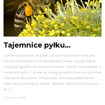
Tajemnice pyłku…
Z pewnością wiecie, że pyłek z różnych gatunków roślin jest
bardzo różnorodny. Pod mikroskopem widać, że jego ziarna
mogą być gładkie lub wręcz przeciwnie – bardzo chropowate, a
nawet kolczaste. Czy wiecie, że jego powierzchnia ma ogromne
znaczenie dla pszczół. Chropowaty, kolczasty pyłek bardzo
łatwo się ze sobą łączy, „skleja”, dlatego robotnicom łatwo jest
go […]
21 stycznia 2018