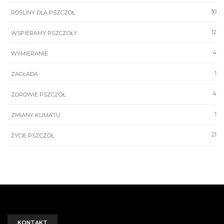
30
ROŚLINY DLA PSZCZÓŁ
12
WSPIERAMY PSZCZOŁY
4
WYMIERANIE
1
ZAGŁADA
4
ZDROWIE PSZCZÓŁ
1
ZMIANY KLIMATU
21
ŻYCIE PSZCZÓŁ
KONTAKT