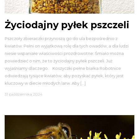
Życiodajny pyłek pszczeli
Pszczoły zbieraczki przynoszą go do ula bezpośrednio z
kwiatów. Pełni on wyjątkową rolę dla tych owadów, a dla ludzi
niesie wspaniałe właściwości prozdrowotne. Śmiało można
powiedzieć o nim, że to życiodajny pyłek pszczeli. Już
wyjaśniamy dlaczego. Koszyczki pełne białka Robotnice
odwiedzają tysiące kwiatów, aby pozyskać pyłek, który jest
kluczowy w diecie młodych larw. Aby […]
31 października 2024