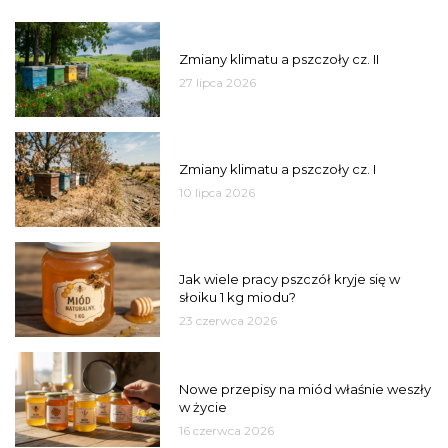
PSZCZOŁY
Zmiany klimatu a pszczoły cz. II
27 lipca 2026
PSZCZOŁY
Zmiany klimatu a pszczoły cz. I
10 lipca 2026
MIÓD
Jak wiele pracy pszczół kryje się w
słoiku 1 kg miodu?
23 czerwca 2026
JAKOŚĆ
Nowe przepisy na miód właśnie weszły
w życie
16 czerwca 2026