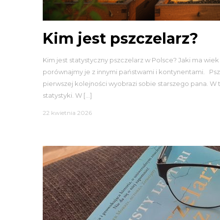
Kim jest pszczelarz?
Kim jest statystyczny pszczelarz w Polsce? Jaki ma wiek 
porównajmy je z innymi państwami i kontynentami. Pszcz
pierwszej kolejności wyobrazi sobie starszego pana. W
statystyki. W […]
22 kwietnia 2026