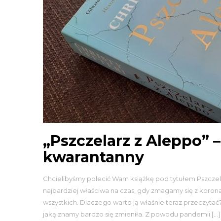
„Pszczelarz z Aleppo” –
kwarantanny
Chcielibyśmy polecić Wam książkę pod tytułem Pszczelarz 
najbardziej właściwa na czas, gdy zmagamy się z koronaw
wszystkich. Dlaczego warto ją właśnie teraz przeczytać
jaką znamy bardzo się zmieniła. Z powodu pandemii […]