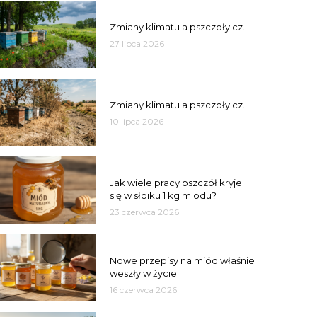
PSZCZOŁY
Zmiany klimatu a pszczoły cz. II
27 lipca 2026
PSZCZOŁY
Zmiany klimatu a pszczoły cz. I
10 lipca 2026
MIÓD
Jak wiele pracy pszczół kryje
się w słoiku 1 kg miodu?
23 czerwca 2026
JAKOŚĆ
Nowe przepisy na miód właśnie
weszły w życie
16 czerwca 2026