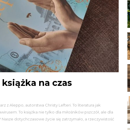
 książka na czas
z Aleppo, autorstwa Christy Lefteri. To literatura jak
irusem. To książka nie tylko dla miłośników pszczół, ale dla
? Nasze dotychczasowe życie się zatrzymało, a rzeczywistość