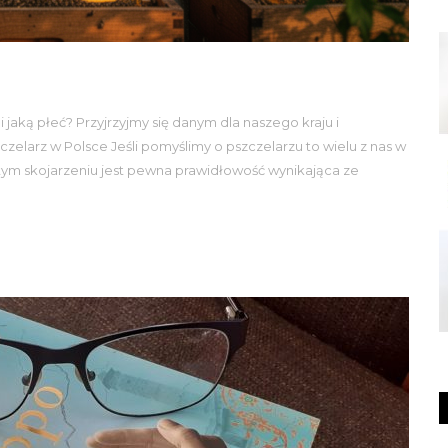
i jaką płeć? Przyjrzyjmy się danym dla naszego kraju i
elarz w Polsce Jeśli pomyślimy o pszczelarzu to wielu z nas w
 tym skojarzeniu jest pewna prawidłowość wynikająca ze