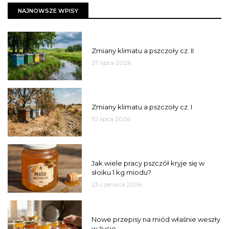
NAJNOWSZE WPISY
PSZCZOŁY
Zmiany klimatu a pszczoły cz. II
27 lipca 2026
PSZCZOŁY
Zmiany klimatu a pszczoły cz. I
10 lipca 2026
MIÓD
Jak wiele pracy pszczół kryje się w
słoiku 1 kg miodu?
23 czerwca 2026
JAKOŚĆ
Nowe przepisy na miód właśnie weszły
w życie