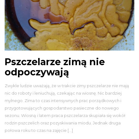
Pszczelarze zimą nie
odpoczywają
Zwykle ludzie uważają, że w trakcie zimy pszczelarze nie mają
nic do roboty i leniuchują, czekając na wiosnę. Nic bardziej
mylnego. Zima to czas intensywnych prac porządkowych i
przygotowujących gospodarstwo pasieczne do nowego
sezonu. Wiosną i latem praca pszczelarza skupiała się wokół
rodzin pszczelich oraz pozyskiwania miodu. Jednak druga
połowa roku to czas na zajęcie […]