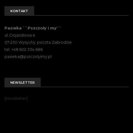
KONTAKT
Pasieka ``Pszczoły i my``
ul. Dojazdowa 4
07-230 Wysychy, poczta Zabrodzie
tel. +48 602 334 686
pasieka@pszczolyimy.pl
NEWSLETTER
[newsletter]