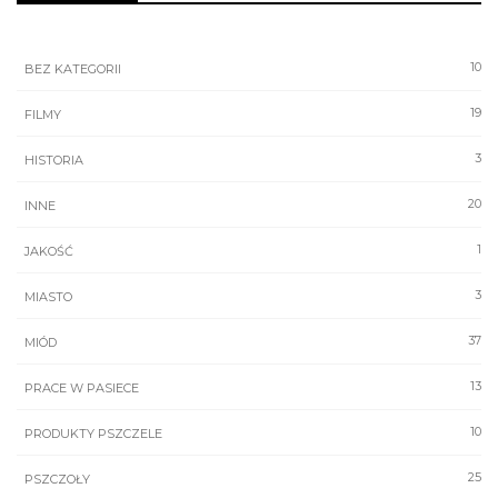
10
BEZ KATEGORII
19
FILMY
3
HISTORIA
20
INNE
1
JAKOŚĆ
3
MIASTO
37
MIÓD
13
PRACE W PASIECE
10
PRODUKTY PSZCZELE
25
PSZCZOŁY