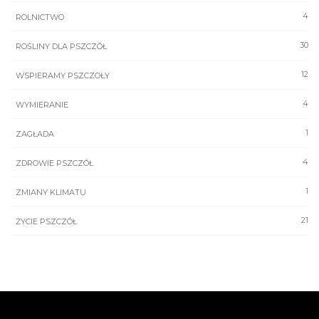
4
ROLNICTWO
30
ROŚLINY DLA PSZCZÓŁ
12
WSPIERAMY PSZCZOŁY
4
WYMIERANIE
1
ZAGŁADA
4
ZDROWIE PSZCZÓŁ
1
ZMIANY KLIMATU
21
ŻYCIE PSZCZÓŁ