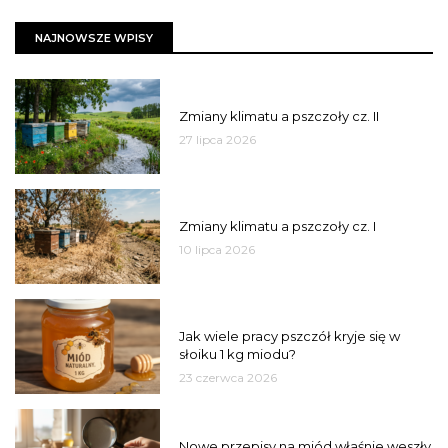
NAJNOWSZE WPISY
PSZCZOŁY
Zmiany klimatu a pszczoły cz. II
27 lipca 2026
PSZCZOŁY
Zmiany klimatu a pszczoły cz. I
10 lipca 2026
MIÓD
Jak wiele pracy pszczół kryje się w
słoiku 1 kg miodu?
23 czerwca 2026
JAKOŚĆ
Nowe przepisy na miód właśnie weszły