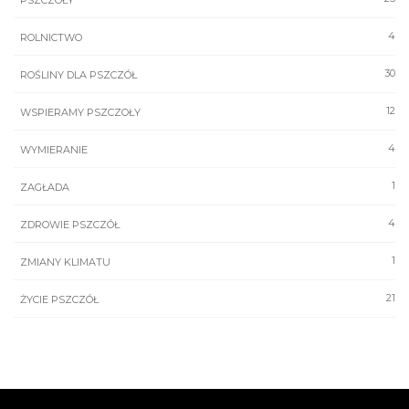
PSZCZOŁY
4
ROLNICTWO
30
ROŚLINY DLA PSZCZÓŁ
12
WSPIERAMY PSZCZOŁY
4
WYMIERANIE
1
ZAGŁADA
4
ZDROWIE PSZCZÓŁ
1
ZMIANY KLIMATU
21
ŻYCIE PSZCZÓŁ