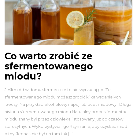
Co warto zrobić ze
sfermentowanego
miodu?
Jeśli miód w domu sfermentuje to nie wyrzucaj go! Ze
sfermentowanego miodu możesz zrobić kilka wspaniałych
rzeczy. Na przykład alkoholowy napój lub ocet miodowy. Długa
historia sfermentowanego miodu Naturalny proces fermentacji
miodu znany był przez człowieka i stosowany już od czasów
starożytnych. Wykorzystywali go Rzymianie, aby uzyskać miód
pitny. Jednak nie był on tam tak […]