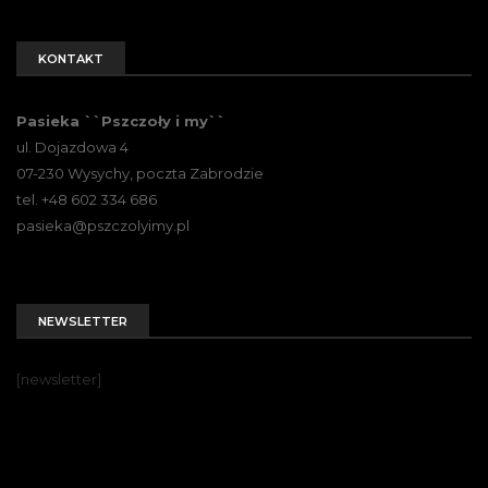
KONTAKT
Pasieka ``Pszczoły i my``
ul. Dojazdowa 4
07-230 Wysychy, poczta Zabrodzie
tel. +48 602 334 686
pasieka@pszczolyimy.pl
NEWSLETTER
[newsletter]