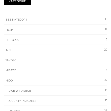
KATEGORIE
10
BEZ KATEGORII
19
FILMY
3
HISTORIA
20
INNE
1
JAKOŚĆ
3
MIASTO
37
MIÓD
13
PRACE W PASIECE
10
PRODUKTY PSZCZELE
25