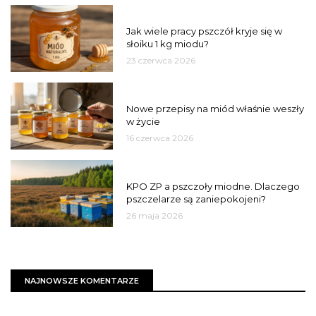
MIÓD
Jak wiele pracy pszczół kryje się w
słoiku 1 kg miodu?
23 czerwca 2026
JAKOŚĆ
Nowe przepisy na miód właśnie weszły
w życie
16 czerwca 2026
MIASTO
KPO ZP a pszczoły miodne. Dlaczego
pszczelarze są zaniepokojeni?
26 maja 2026
NAJNOWSZE KOMENTARZE