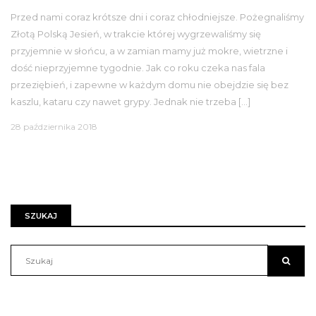
Przed nami coraz krótsze dni i coraz chłodniejsze. Pożegnaliśmy
Złotą Polską Jesień, w trakcie której wygrzewaliśmy się
przyjemnie w słońcu, a w zamian mamy już mokre, wietrzne i
dość nieprzyjemne tygodnie. Jak co roku czeka nas fala
przeziębień, i zapewne w każdym domu nie obejdzie się bez
kaszlu, kataru czy nawet grypy. Jednak nie trzeba […]
28 października 2018
SZUKAJ