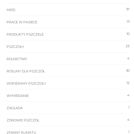
37
MIÓD
13
PRACE W PASIECE
10
PRODUKTY PSZCZELE
25
PSZCZOŁY
4
ROLNICTWO
30
ROŚLINY DLA PSZCZÓŁ
12
WSPIERAMY PSZCZOŁY
4
WYMIERANIE
1
ZAGŁADA
4
ZDROWIE PSZCZÓŁ
1
ZMIANY KLIMATU