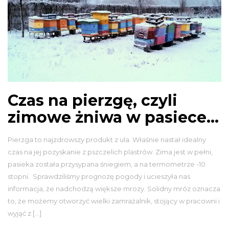
Czas na pierzgę, czyli
zimowe żniwa w pasiece…
Pierzga to najzdrowszy produkt z ula. Właśnie nastał idealny
czas na jej pozyskanie z pszczelich plastrów. Zima jest w pełni,
pasieka została przysypana śniegiem, a na termometrze -10
stopni. Sprawdziliśmy prognozę pogody i ucieszyła nas
informacja, że nadchodzą większe mrozy. Solidny mróz oznacza
to, że możemy otworzyć wielki zamrażalnik, stojący w pracowni i
wyjąć z […]