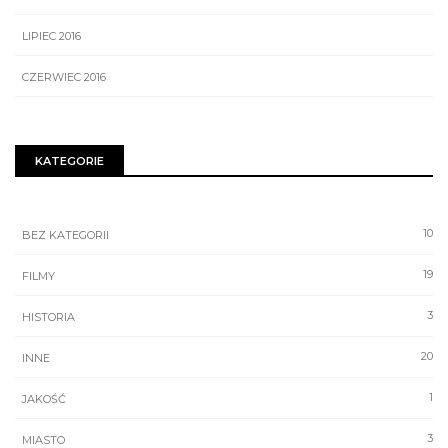
LIPIEC 2016
CZERWIEC 2016
KATEGORIE
10
BEZ KATEGORII
19
FILMY
3
HISTORIA
20
INNE
1
JAKOŚĆ
3
MIASTO