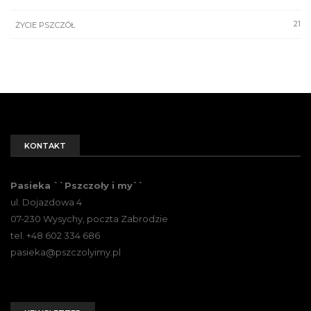
21
ŻYCIE PSZCZÓŁ
KONTAKT
Pasieka ``Pszczoły i my``
ul. Dojazdowa 4
07-230 Wysychy, poczta Zabrodzie
tel. +48 602 334 686
pasieka@pszczolyimy.pl