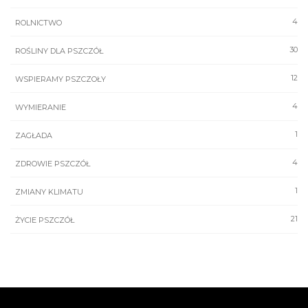
4
ROLNICTWO
30
ROŚLINY DLA PSZCZÓŁ
12
WSPIERAMY PSZCZOŁY
4
WYMIERANIE
1
ZAGŁADA
4
ZDROWIE PSZCZÓŁ
1
ZMIANY KLIMATU
21
ŻYCIE PSZCZÓŁ