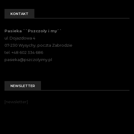
KONTAKT
Pasieka ``Pszczoły i my``
ul. Dojazdowa 4
07-230 Wysychy, poczta Zabrodzie
tel. +48 602 334 686
pasieka@pszczolyimy.pl
NEWSLETTER
[newsletter]