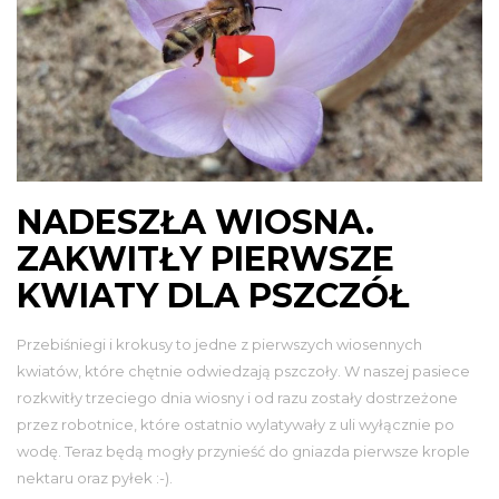
NADESZŁA WIOSNA.
ZAKWITŁY PIERWSZE
KWIATY DLA PSZCZÓŁ
Przebiśniegi i krokusy to jedne z pierwszych wiosennych
kwiatów, które chętnie odwiedzają pszczoły. W naszej pasiece
rozkwitły trzeciego dnia wiosny i od razu zostały dostrzeżone
przez robotnice, które ostatnio wylatywały z uli wyłącznie po
wodę. Teraz będą mogły przynieść do gniazda pierwsze krople
nektaru oraz pyłek :-).