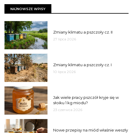
NAJNOWSZE WPISY
PSZCZOŁY
Zmiany klimatu a pszczoły cz. II
27 lipca 2026
PSZCZOŁY
Zmiany klimatu a pszczoły cz. I
10 lipca 2026
MIÓD
Jak wiele pracy pszczół kryje się w
słoiku 1 kg miodu?
23 czerwca 2026
JAKOŚĆ
Nowe przepisy na miód właśnie weszły