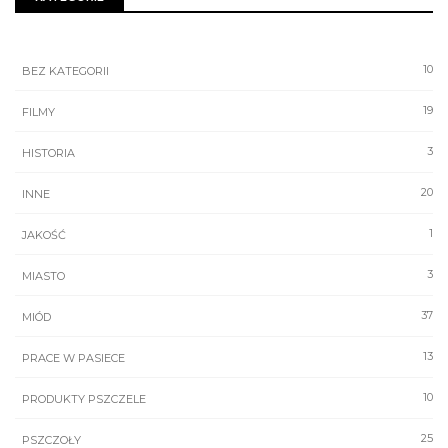
10
BEZ KATEGORII
19
FILMY
3
HISTORIA
20
INNE
1
JAKOŚĆ
3
MIASTO
37
MIÓD
13
PRACE W PASIECE
10
PRODUKTY PSZCZELE
25
PSZCZOŁY