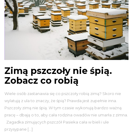
Zimą pszczoły nie śpią.
Zobacz co robią
Wiele osób zastanawia się co pszczoły robią zimą? Skoro nie
wylatują z ula to znaczy, że śpią? Prawda jest zupełnie inna.
Pszczoły zimą nie śpią. W tym czasie wykonują bardzo ważną
pracę – dbają o to, aby cała rodzina owadów nie umarła z zimna.
Zagadka zimujących pszczół Pasieka cała w bieli i ule
przysypane […]