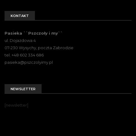
KONTAKT
Pasieka ``Pszczoły i my``
ul. Dojazdowa 4
07-230 Wysychy, poczta Zabrodzie
tel. +48 602 334 686
pasieka@pszczolyimy.pl
NEWSLETTER
[newsletter]