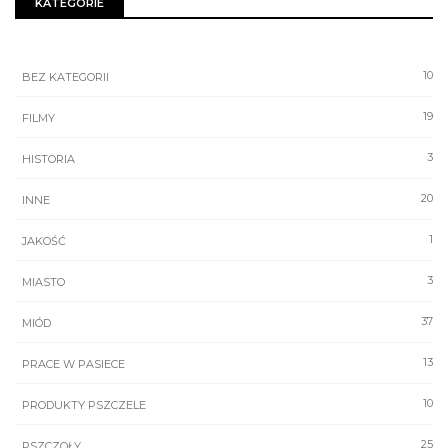
KATEGORIE
10
BEZ KATEGORII
19
FILMY
3
HISTORIA
20
INNE
1
JAKOŚĆ
3
MIASTO
37
MIÓD
13
PRACE W PASIECE
10
PRODUKTY PSZCZELE
25
PSZCZOŁY