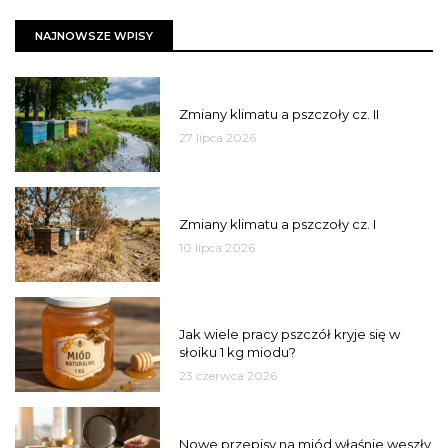
NAJNOWSZE WPISY
PSZCZOŁY
Zmiany klimatu a pszczoły cz. II
27 lipca 2026
PSZCZOŁY
Zmiany klimatu a pszczoły cz. I
10 lipca 2026
MIÓD
Jak wiele pracy pszczół kryje się w
słoiku 1 kg miodu?
23 czerwca 2026
JAKOŚĆ
Nowe przepisy na miód właśnie weszły