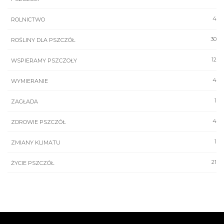
4
ROLNICTWO
30
ROŚLINY DLA PSZCZÓŁ
12
WSPIERAMY PSZCZOŁY
4
WYMIERANIE
1
ZAGŁADA
4
ZDROWIE PSZCZÓŁ
1
ZMIANY KLIMATU
21
ŻYCIE PSZCZÓŁ