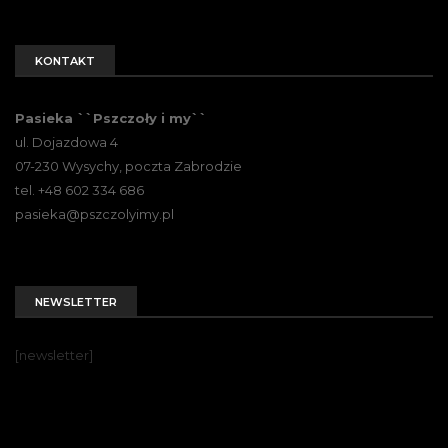
KONTAKT
Pasieka ``Pszczoły i my``
ul. Dojazdowa 4
07-230 Wysychy, poczta Zabrodzie
tel. +48 602 334 686
pasieka@pszczolyimy.pl
NEWSLETTER
[newsletter]