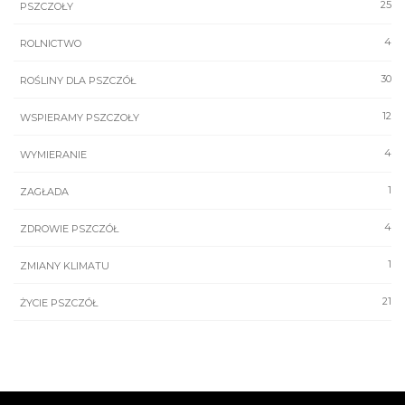
25
PSZCZOŁY
4
ROLNICTWO
30
ROŚLINY DLA PSZCZÓŁ
12
WSPIERAMY PSZCZOŁY
4
WYMIERANIE
1
ZAGŁADA
4
ZDROWIE PSZCZÓŁ
1
ZMIANY KLIMATU
21
ŻYCIE PSZCZÓŁ