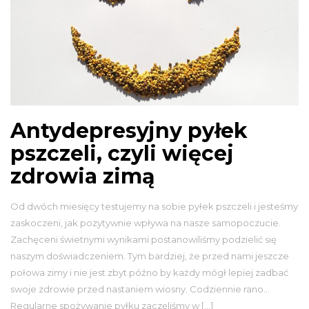
Antydepresyjny pyłek
pszczeli, czyli więcej
zdrowia zimą
Od dwóch miesięcy testujemy na sobie pyłek pszczeli i jesteśmy
zaskoczeni, jak pozytywnie wpływa na nasze samopoczucie.
Zachęceni świetnymi wynikami postanowiliśmy podzielić się
naszym doświadczeniem. Tym bardziej, że przed nami jeszcze
połowa zimy i nie jest zbyt późno by każdy mógł lepiej zadbać
swoje zdrowie przed nastaniem wiosny. Codziennie rano…
Regularne spożywanie pyłku zaczęliśmy w […]