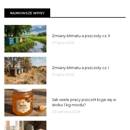
NAJNOWSZE WPISY
PSZCZOŁY
Zmiany klimatu a pszczoły cz. II
27 lipca 2026
PSZCZOŁY
Zmiany klimatu a pszczoły cz. I
10 lipca 2026
MIÓD
Jak wiele pracy pszczół kryje się w
słoiku 1 kg miodu?
23 czerwca 2026
JAKOŚĆ