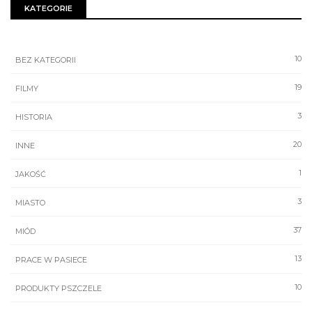
KATEGORIE
10
BEZ KATEGORII
19
FILMY
3
HISTORIA
20
INNE
1
JAKOŚĆ
3
MIASTO
37
MIÓD
13
PRACE W PASIECE
10
PRODUKTY PSZCZELE