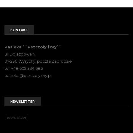
KONTAKT
Pasieka ``Pszczoły i my``
ul. Dojazdowa 4
07-230 Wysychy, poczta Zabrodzie
tel. +48 602 334 686
pasieka@pszczolyimy.pl
NEWSLETTER
[newsletter]