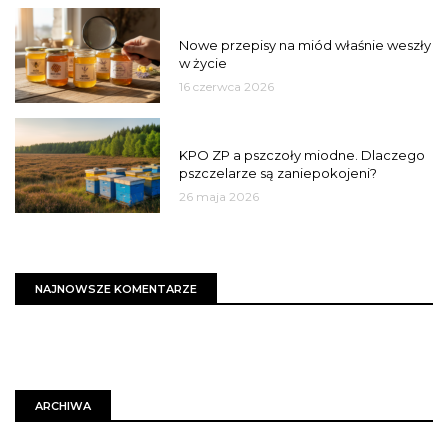
JAKOŚĆ
Nowe przepisy na miód właśnie weszły
w życie
16 czerwca 2026
MIASTO
KPO ZP a pszczoły miodne. Dlaczego
pszczelarze są zaniepokojeni?
26 maja 2026
NAJNOWSZE KOMENTARZE
ARCHIWA