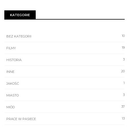
KATEGORIE
10
BEZ KATEGORII
19
FILMY
3
HISTORIA
20
INNE
1
JAKOŚĆ
3
MIASTO
37
MIÓD
13
PRACE W PASIECE