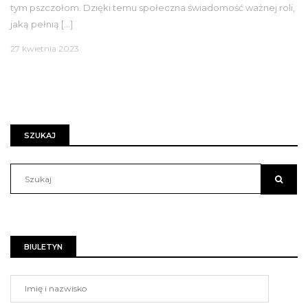
tym pszczołom. Dzięki temu społeczna świadomość ważnej roli,
jaką pełnią […]
27 kwietnia 2023
SZUKAJ
BIULETYN