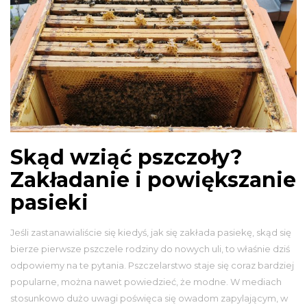
Skąd wziąć pszczoły?
Zakładanie i powiększanie
pasieki
Jeśli zastanawialiście się kiedyś, jak się zakłada pasiekę, skąd się
bierze pierwsze pszczele rodziny do nowych uli, to właśnie dziś
odpowiemy na te pytania. Pszczelarstwo staje się coraz bardziej
popularne, można nawet powiedzieć, że modne. W mediach
stosunkowo dużo uwagi poświęca się owadom zapylającym, w