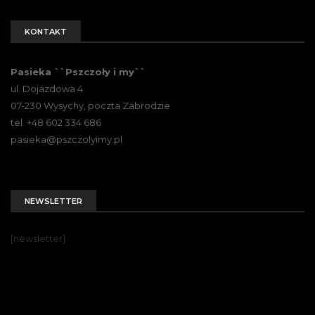
KONTAKT
Pasieka ``Pszczoły i my``
ul. Dojazdowa 4
07-230 Wysychy, poczta Zabrodzie
tel. +48 602 334 686
pasieka@pszczolyimy.pl
NEWSLETTER
[newsletter]