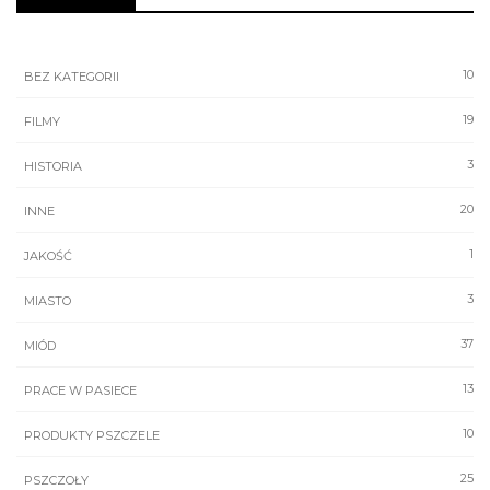
10
BEZ KATEGORII
19
FILMY
3
HISTORIA
20
INNE
1
JAKOŚĆ
3
MIASTO
37
MIÓD
13
PRACE W PASIECE
10
PRODUKTY PSZCZELE
25
PSZCZOŁY