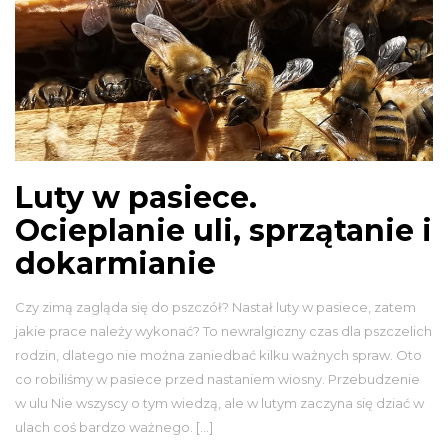
Luty w pasiece.
Ocieplanie uli, sprzątanie i
dokarmianie
Czy zimą zagląda się do pszczół? Nastał luty w pasiece, zatem
jakie prace należy wykonać? To newralgiczny czas dla pszczelich
rodzin, dlatego nie można zaniedbać kilku ważnych spraw. Oto
co robiliśmy w pasiece przed nastaniem wiosny. Przebudzenie
w ulu Nie wszyscy o tym wiedzą, ale w lutym zaczyna się dziać w
ulach coś bardzo ważnego. […]