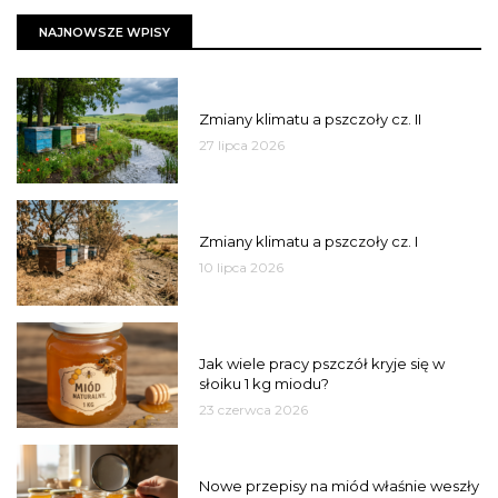
NAJNOWSZE WPISY
PSZCZOŁY
Zmiany klimatu a pszczoły cz. II
27 lipca 2026
PSZCZOŁY
Zmiany klimatu a pszczoły cz. I
10 lipca 2026
MIÓD
Jak wiele pracy pszczół kryje się w
słoiku 1 kg miodu?
23 czerwca 2026
JAKOŚĆ
Nowe przepisy na miód właśnie weszły