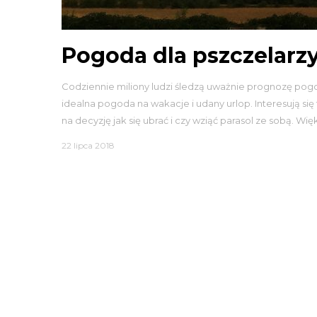
Pogoda dla pszczelarzy 
Codziennie miliony ludzi śledzą uważnie prognozę pogod
idealna pogoda na wakacje i udany urlop. Interesują si
na decyzję jak się ubrać i czy wziąć parasol ze sobą. Wię
22 lipca 2018