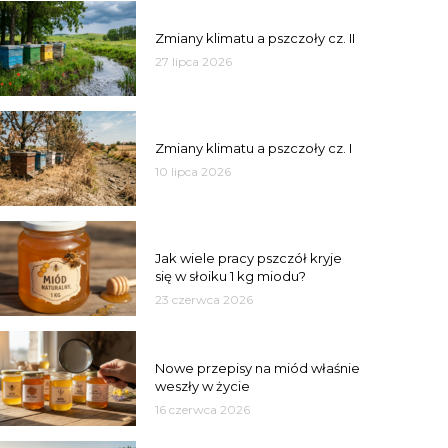
PSZCZOŁY
Zmiany klimatu a pszczoły cz. II
27 lipca 2026
PSZCZOŁY
Zmiany klimatu a pszczoły cz. I
10 lipca 2026
MIÓD
Jak wiele pracy pszczół kryje
się w słoiku 1 kg miodu?
23 czerwca 2026
JAKOŚĆ
Nowe przepisy na miód właśnie
weszły w życie
16 czerwca 2026