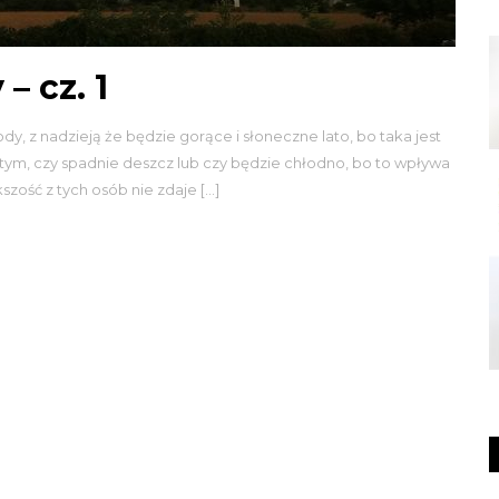
– cz. 1
y, z nadzieją że będzie gorące i słoneczne lato, bo taka jest
ę tym, czy spadnie deszcz lub czy będzie chłodno, bo to wpływa
kszość z tych osób nie zdaje […]