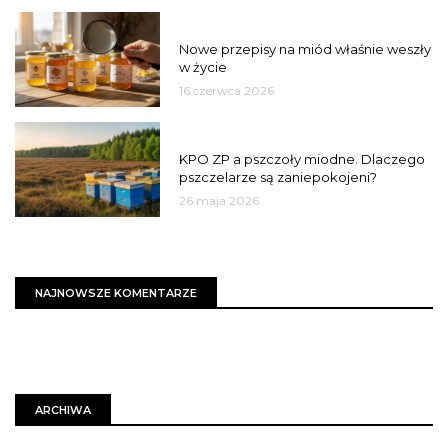
JAKOŚĆ
Nowe przepisy na miód właśnie weszły
w życie
16 czerwca 2026
MIASTO
KPO ZP a pszczoły miodne. Dlaczego
pszczelarze są zaniepokojeni?
26 maja 2026
NAJNOWSZE KOMENTARZE
ARCHIWA