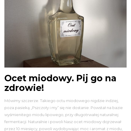
Ocet miodowy. Pij go na
zdrowie!
Mówimy szczerze. Takiego octu miodowego nigdzie indziej,
poza pasieką „Pszczoły i my” się nie dostanie. Powstał na bazie
wyśmienitego miodu lipowego, przy długotrwałej naturalnej
fermentacji. Naturalnie i powoli Nasz ocet miodowy dojrzewał
przez 10 miesięcy, powoli wydobywając moc i aromat z miodu,