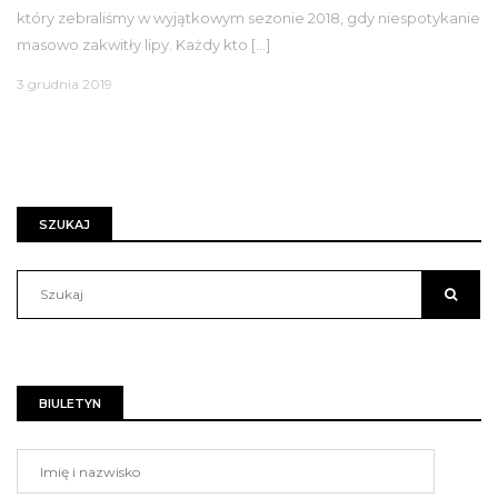
który zebraliśmy w wyjątkowym sezonie 2018, gdy niespotykanie
masowo zakwitły lipy. Każdy kto […]
3 grudnia 2019
SZUKAJ
BIULETYN