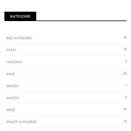
KATEGORIE
10
BEZ KATEGORII
19
FILMY
3
HISTORIA
20
INNE
1
JAKOŚĆ
3
MIASTO
37
MIÓD
13
PRACE W PASIECE