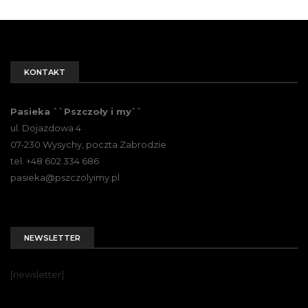
KONTAKT
Pasieka ``Pszczoły i my``
ul. Dojazdowa 4
07-230 Wysychy, poczta Zabrodzie
tel. +48 602 334 686
pasieka@pszczolyimy.pl
NEWSLETTER
[newsletter]