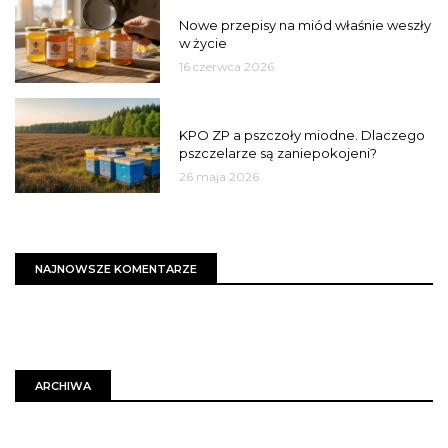
JAKOŚĆ
Nowe przepisy na miód właśnie weszły
w życie
16 czerwca 2026
MIASTO
KPO ZP a pszczoły miodne. Dlaczego
pszczelarze są zaniepokojeni?
26 maja 2026
NAJNOWSZE KOMENTARZE
ARCHIWA