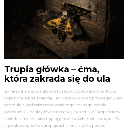
Trupia główka – ćma,
która zakrada się do ula
Zmierzchnica trupia główka to rzadko spotykana ćma, która
kojarzona jest ze śmiercią. Ten niezwykły owad przyciągany jest
przez ule. Skąd zainteresowanie tego nocnego motyla
pasiekami? Trupia główka to największa ćma w Europie Nazwa
łacińska zmierzchnicy trupiej główki to Acherontia atropos. To
największa spośród europejskich ciem, a także pośród