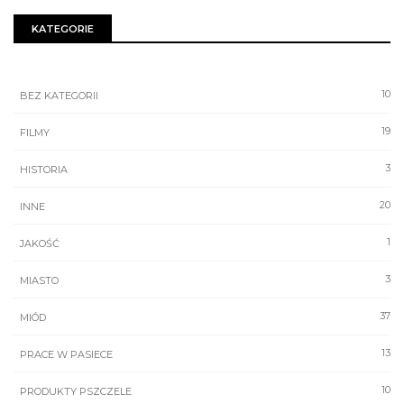
KATEGORIE
10
BEZ KATEGORII
19
FILMY
3
HISTORIA
20
INNE
1
JAKOŚĆ
3
MIASTO
37
MIÓD
13
PRACE W PASIECE
10
PRODUKTY PSZCZELE