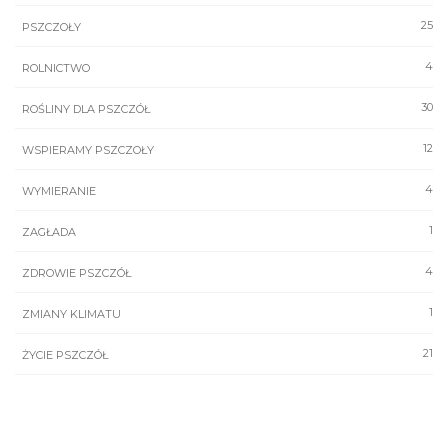
25
PSZCZOŁY
4
ROLNICTWO
30
ROŚLINY DLA PSZCZÓŁ
12
WSPIERAMY PSZCZOŁY
4
WYMIERANIE
1
ZAGŁADA
4
ZDROWIE PSZCZÓŁ
1
ZMIANY KLIMATU
21
ŻYCIE PSZCZÓŁ