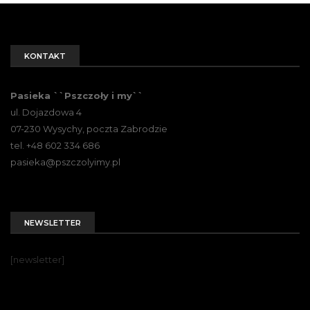
KONTAKT
Pasieka ``Pszczoły i my``
ul. Dojazdowa 4
07-230 Wysychy, poczta Zabrodzie
tel. +48 602 334 686
pasieka@pszczolyimy.pl
NEWSLETTER
[newsletter]