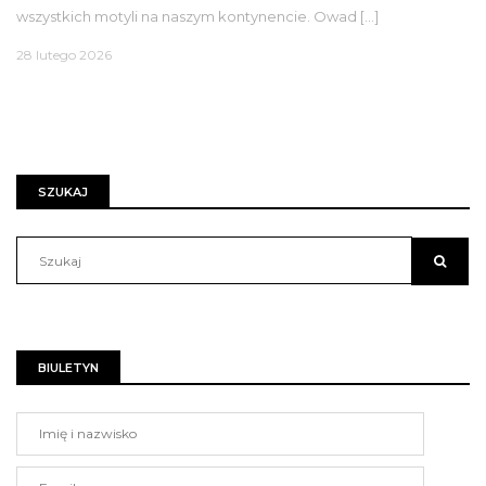
wszystkich motyli na naszym kontynencie. Owad […]
28 lutego 2026
SZUKAJ
BIULETYN