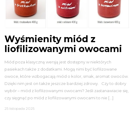
Wyśmienity miód z
liofilizowanymi owocami
Miód poza klasyczną wersją jest dostępny w niektórych
pasiekach także z dodatkami. Mogą nimi być liofilizowane
owoce, które wzbogacają miód o kolor, smak, aromat owoców.
Dzięki nim jest on także jeszcze bardziej zdrowy. Czy to dobry
wybór – miód z liofilizowanymi owocami? Jeśli zastanawiacie się,
czy sięgnąć po miód z liofilizowanymi owocami to nie […]
25 listopada 2025