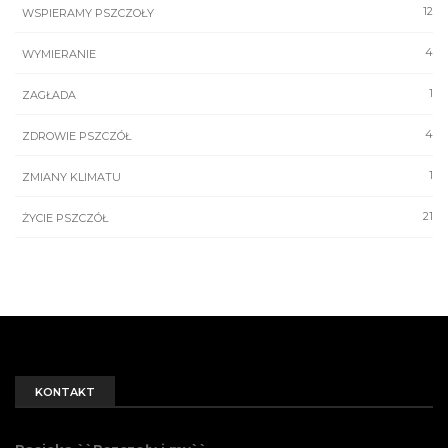
12
WSPIERAMY PSZCZOŁY
4
WYMIERANIE
1
ZAGŁADA
4
ZDROWIE PSZCZÓŁ
1
ZMIANY KLIMATU
21
ŻYCIE PSZCZÓŁ
KONTAKT