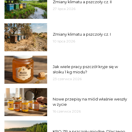
Zmiany klimatu a pszczoły cz. II
27 lipca 2026
PSZCZOŁY
Zmiany klimatu a pszczoły cz. I
10 lipca 2026
MIÓD
Jak wiele pracy pszczół kryje się w
słoiku 1 kg miodu?
23 czerwca 2026
JAKOŚĆ
Nowe przepisy na miód właśnie weszły
w życie
16 czerwca 2026
MIASTO
KPO ZP a pszczoły miodne. Dlaczego