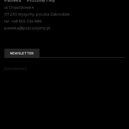
Pasieka ``Pszczoły i my``
ul. Dojazdowa 4
07-230 Wysychy, poczta Zabrodzie
tel. +48 602 334 686
pasieka@pszczolyimy.pl
NEWSLETTER
[newsletter]