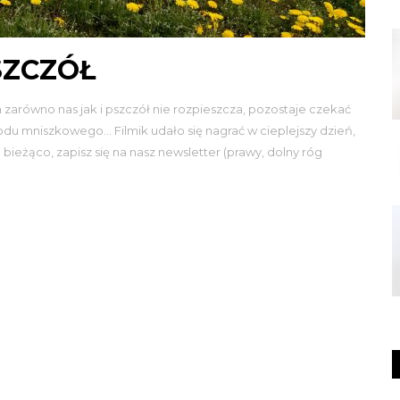
SZCZÓŁ
 zarówno nas jak i pszczół nie rozpieszcza, pozostaje czekać
du mniszkowego… Filmik udało się nagrać w cieplejszy dzień,
a bieżąco, zapisz się na nasz newsletter (prawy, dolny róg