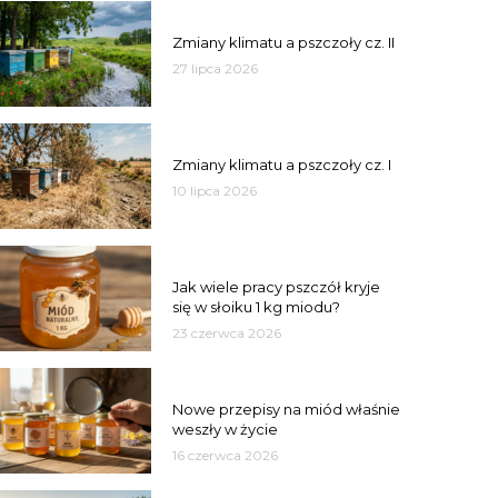
PSZCZOŁY
Zmiany klimatu a pszczoły cz. II
27 lipca 2026
PSZCZOŁY
Zmiany klimatu a pszczoły cz. I
10 lipca 2026
MIÓD
Jak wiele pracy pszczół kryje
się w słoiku 1 kg miodu?
23 czerwca 2026
JAKOŚĆ
Nowe przepisy na miód właśnie
weszły w życie
16 czerwca 2026