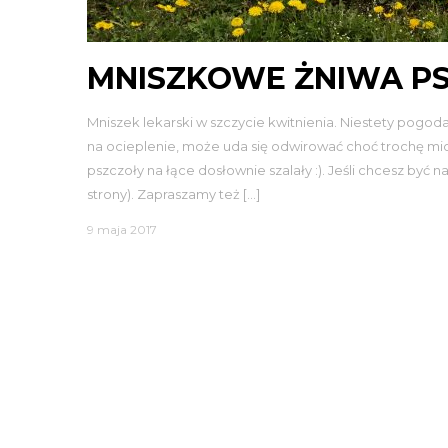
MNISZKOWE ŻNIWA P
Mniszek lekarski w szczycie kwitnienia. Niestety pogoda
na ocieplenie, może uda się odwirować choć trochę mio
pszczoły na łące dosłownie szalały :). Jeśli chcesz być n
strony). Zapraszamy też […]
9 maja 2017