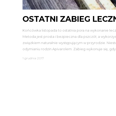
OSTATNI ZABIEG LECZ
Końcówka listopada to ostatnia pora na wykonanie lec
Metoda jest prosta i bezpieczna dla pszczół, a wykorzy
związkiem naturalnie występującym w przyrodzie. Nieste
odymianiu rodzin Apivarolem. Zabieg wykonuje się, gdy
1 grudnia 2017