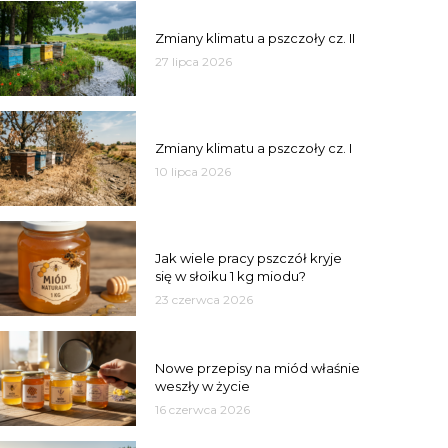
PSZCZOŁY
Zmiany klimatu a pszczoły cz. II
27 lipca 2026
PSZCZOŁY
Zmiany klimatu a pszczoły cz. I
10 lipca 2026
MIÓD
Jak wiele pracy pszczół kryje
się w słoiku 1 kg miodu?
23 czerwca 2026
JAKOŚĆ
Nowe przepisy na miód właśnie
weszły w życie
16 czerwca 2026