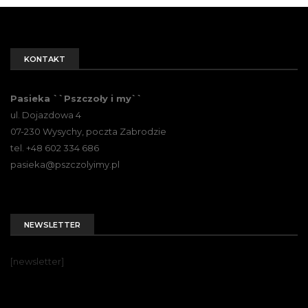
KONTAKT
Pasieka ``Pszczoły i my``
ul. Dojazdowa 4
07-230 Wysychy, poczta Zabrodzie
tel. +48 602 334 686
pasieka@pszczolyimy.pl
NEWSLETTER
[newsletter]