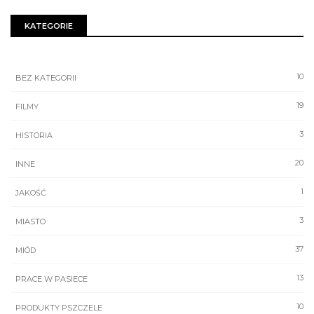
KATEGORIE
10
BEZ KATEGORII
19
FILMY
3
HISTORIA
20
INNE
1
JAKOŚĆ
3
MIASTO
37
MIÓD
13
PRACE W PASIECE
10
PRODUKTY PSZCZELE