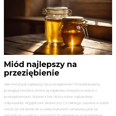
Miód najlepszy na
przeziębienie
Jaki miód jest najlepszy na przeziębienie? Przedstawiamy
przegląd miodów, które są najskuteczniejsze w walce z
przeziębieniami. Wybierz ten, który tobie najbardziej
odpowiada. Wyjątkowo skuteczny Co takiego zawiera w sobie
miód, że od setek lat w wielu kulturach uznawany jest za
remedium w walce z chorobą? To właśnie na przeziębienia