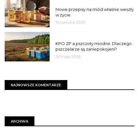
JAKOŚĆ
Nowe przepisy na miód właśnie weszły
w życie
16 czerwca 2026
MIASTO
KPO ZP a pszczoły miodne. Dlaczego
pszczelarze są zaniepokojeni?
26 maja 2026
NAJNOWSZE KOMENTARZE
ARCHIWA