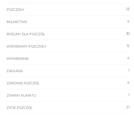
25
PSZCZOŁY
4
ROLNICTWO
30
ROŚLINY DLA PSZCZÓŁ
12
WSPIERAMY PSZCZOŁY
4
WYMIERANIE
1
ZAGŁADA
4
ZDROWIE PSZCZÓŁ
1
ZMIANY KLIMATU
21
ŻYCIE PSZCZÓŁ