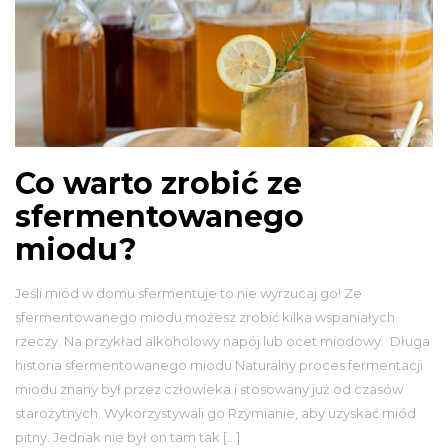
Co warto zrobić ze
sfermentowanego
miodu?
Jeśli miód w domu sfermentuje to nie wyrzucaj go! Ze
sfermentowanego miodu możesz zrobić kilka wspaniałych
rzeczy. Na przykład alkoholowy napój lub ocet miodowy. Długa
historia sfermentowanego miodu Naturalny proces fermentacji
miodu znany był przez człowieka i stosowany już od czasów
starożytnych. Wykorzystywali go Rzymianie, aby uzyskać miód
pitny. Jednak nie był on tam tak […]