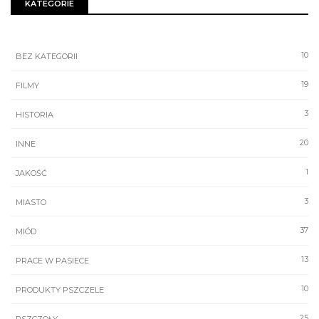
KATEGORIE
10
BEZ KATEGORII
19
FILMY
3
HISTORIA
20
INNE
1
JAKOŚĆ
3
MIASTO
37
MIÓD
13
PRACE W PASIECE
10
PRODUKTY PSZCZELE
25