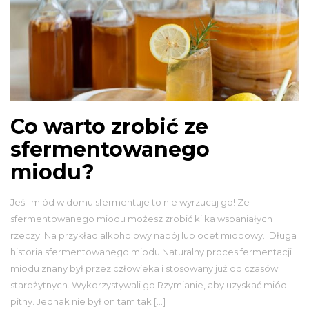
Co warto zrobić ze
sfermentowanego
miodu?
Jeśli miód w domu sfermentuje to nie wyrzucaj go! Ze
sfermentowanego miodu możesz zrobić kilka wspaniałych
rzeczy. Na przykład alkoholowy napój lub ocet miodowy. Długa
historia sfermentowanego miodu Naturalny proces fermentacji
miodu znany był przez człowieka i stosowany już od czasów
starożytnych. Wykorzystywali go Rzymianie, aby uzyskać miód
pitny. Jednak nie był on tam tak […]