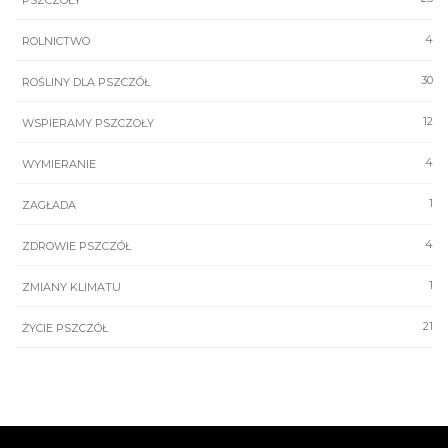
PSZCZOŁY
4
ROLNICTWO
30
ROŚLINY DLA PSZCZÓŁ
12
WSPIERAMY PSZCZOŁY
4
WYMIERANIE
1
ZAGŁADA
4
ZDROWIE PSZCZÓŁ
1
ZMIANY KLIMATU
21
ŻYCIE PSZCZÓŁ