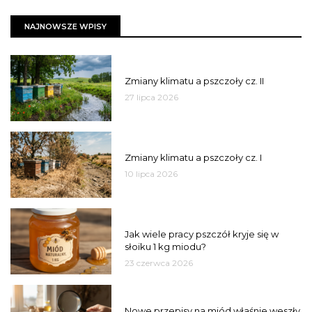
NAJNOWSZE WPISY
PSZCZOŁY
Zmiany klimatu a pszczoły cz. II
27 lipca 2026
PSZCZOŁY
Zmiany klimatu a pszczoły cz. I
10 lipca 2026
MIÓD
Jak wiele pracy pszczół kryje się w
słoiku 1 kg miodu?
23 czerwca 2026
JAKOŚĆ
Nowe przepisy na miód właśnie weszły