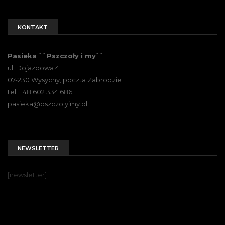
KONTAKT
Pasieka ``Pszczoły i my``
ul. Dojazdowa 4
07-230 Wysychy, poczta Zabrodzie
tel. +48 602 334 686
pasieka@pszczolyimy.pl
NEWSLETTER
[newsletter]