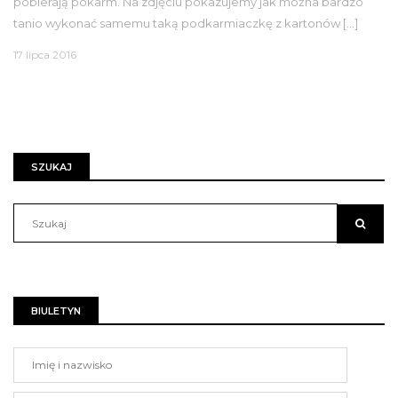
pobierają pokarm. Na zdjęciu pokazujemy jak można bardzo
tanio wykonać samemu taką podkarmiaczkę z kartonów […]
17 lipca 2016
SZUKAJ
BIULETYN