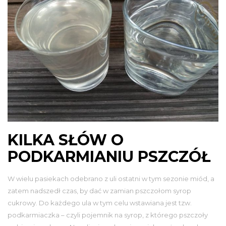
KILKA SŁÓW O
PODKARMIANIU PSZCZÓŁ
W wielu pasiekach odebrano z uli ostatni w tym sezonie miód, a
zatem nadszedł czas, by dać w zamian pszczołom syrop
cukrowy. Do każdego ula w tym celu wstawiana jest tzw.
podkarmiaczka – czyli pojemnik na syrop, z którego pszczoły