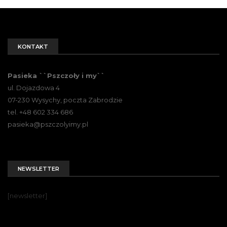
KONTAKT
Pasieka ``Pszczoły i my``
ul. Dojazdowa 4
07-230 Wysychy, poczta Zabrodzie
tel. +48 602 334 686
pasieka@pszczolyimy.pl
NEWSLETTER
[newsletter]