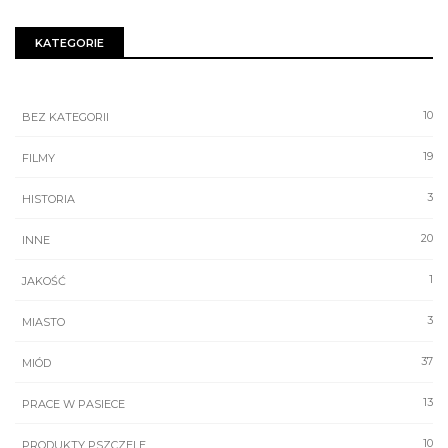
KATEGORIE
10
BEZ KATEGORII
19
FILMY
3
HISTORIA
20
INNE
1
JAKOŚĆ
3
MIASTO
37
MIÓD
13
PRACE W PASIECE
10
PRODUKTY PSZCZELE