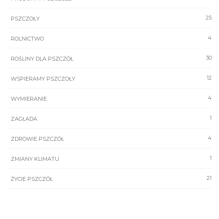
25
PSZCZOŁY
4
ROLNICTWO
30
ROŚLINY DLA PSZCZÓŁ
12
WSPIERAMY PSZCZOŁY
4
WYMIERANIE
1
ZAGŁADA
4
ZDROWIE PSZCZÓŁ
1
ZMIANY KLIMATU
21
ŻYCIE PSZCZÓŁ