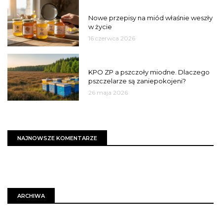
JAKOŚĆ
Nowe przepisy na miód właśnie weszły
w życie
16 czerwca 2026
MIASTO
KPO ZP a pszczoły miodne. Dlaczego
pszczelarze są zaniepokojeni?
26 maja 2026
NAJNOWSZE KOMENTARZE
ARCHIWA