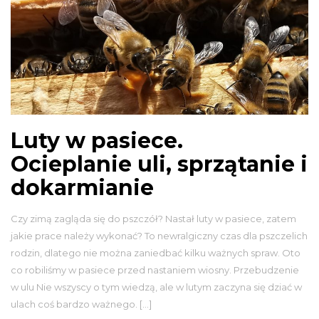
Luty w pasiece.
Ocieplanie uli, sprzątanie i
dokarmianie
Czy zimą zagląda się do pszczół? Nastał luty w pasiece, zatem
jakie prace należy wykonać? To newralgiczny czas dla pszczelich
rodzin, dlatego nie można zaniedbać kilku ważnych spraw. Oto
co robiliśmy w pasiece przed nastaniem wiosny. Przebudzenie
w ulu Nie wszyscy o tym wiedzą, ale w lutym zaczyna się dziać w
ulach coś bardzo ważnego. […]