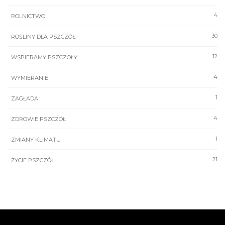
4
ROLNICTWO
30
ROŚLINY DLA PSZCZÓŁ
12
WSPIERAMY PSZCZOŁY
4
WYMIERANIE
1
ZAGŁADA
4
ZDROWIE PSZCZÓŁ
1
ZMIANY KLIMATU
21
ŻYCIE PSZCZÓŁ