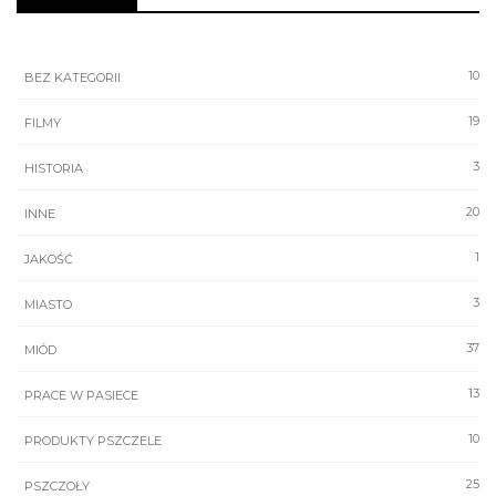
10
BEZ KATEGORII
19
FILMY
3
HISTORIA
20
INNE
1
JAKOŚĆ
3
MIASTO
37
MIÓD
13
PRACE W PASIECE
10
PRODUKTY PSZCZELE
25
PSZCZOŁY