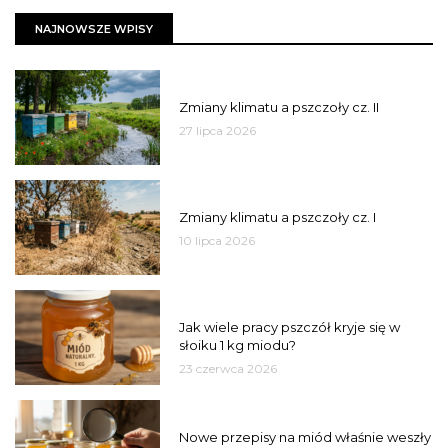
NAJNOWSZE WPISY
PSZCZOŁY
Zmiany klimatu a pszczoły cz. II
27 lipca 2026
PSZCZOŁY
Zmiany klimatu a pszczoły cz. I
10 lipca 2026
MIÓD
Jak wiele pracy pszczół kryje się w
słoiku 1 kg miodu?
23 czerwca 2026
JAKOŚĆ
Nowe przepisy na miód właśnie weszły