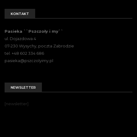
KONTAKT
Pasieka ``Pszczoły i my``
ul. Dojazdowa 4
07-230 Wysychy, poczta Zabrodzie
tel. +48 602 334 686
pasieka@pszczolyimy.pl
NEWSLETTER
[newsletter]