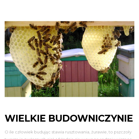
WIELKIE BUDOWNICZYNIE
O ile człowiek budując stawia rusztowania, żurawie, to pszczoły