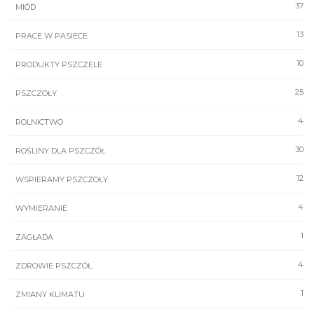
37
MIÓD
13
PRACE W PASIECE
10
PRODUKTY PSZCZELE
25
PSZCZOŁY
4
ROLNICTWO
30
ROŚLINY DLA PSZCZÓŁ
12
WSPIERAMY PSZCZOŁY
4
WYMIERANIE
1
ZAGŁADA
4
ZDROWIE PSZCZÓŁ
1
ZMIANY KLIMATU