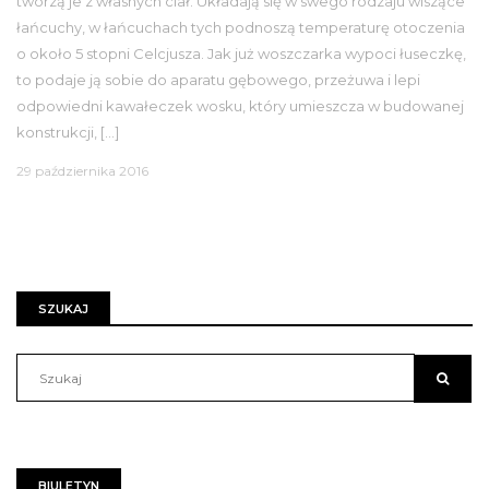
tworzą je z własnych ciał. Układają się w swego rodzaju wiszące
łańcuchy, w łańcuchach tych podnoszą temperaturę otoczenia
o około 5 stopni Celcjusza. Jak już woszczarka wypoci łuseczkę,
to podaje ją sobie do aparatu gębowego, przeżuwa i lepi
odpowiedni kawałeczek wosku, który umieszcza w budowanej
konstrukcji, […]
29 października 2016
SZUKAJ
BIULETYN