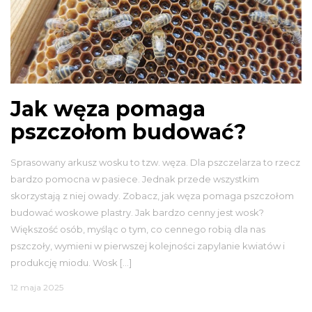
Jak węza pomaga
pszczołom budować?
Sprasowany arkusz wosku to tzw. węza. Dla pszczelarza to rzecz
bardzo pomocna w pasiece. Jednak przede wszystkim
skorzystają z niej owady. Zobacz, jak węza pomaga pszczołom
budować woskowe plastry. Jak bardzo cenny jest wosk?
Większość osób, myśląc o tym, co cennego robią dla nas
pszczoły, wymieni w pierwszej kolejności zapylanie kwiatów i
produkcję miodu. Wosk […]
12 maja 2025