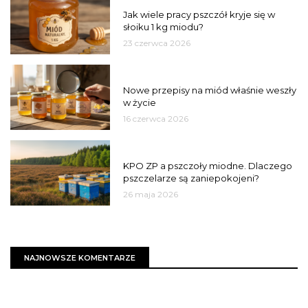
MIÓD
Jak wiele pracy pszczół kryje się w
słoiku 1 kg miodu?
23 czerwca 2026
JAKOŚĆ
Nowe przepisy na miód właśnie weszły
w życie
16 czerwca 2026
MIASTO
KPO ZP a pszczoły miodne. Dlaczego
pszczelarze są zaniepokojeni?
26 maja 2026
NAJNOWSZE KOMENTARZE