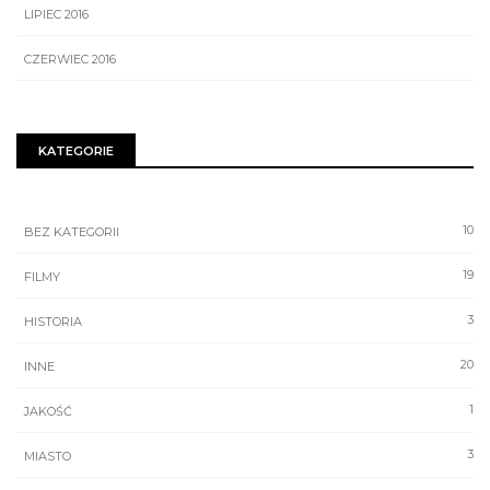
LIPIEC 2016
CZERWIEC 2016
KATEGORIE
10
BEZ KATEGORII
19
FILMY
3
HISTORIA
20
INNE
1
JAKOŚĆ
3
MIASTO