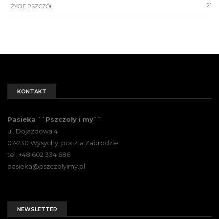
21
ŻYCIE PSZCZÓŁ
KONTAKT
Pasieka ``Pszczoły i my``
ul. Dojazdowa 4
07-230 Wysychy, poczta Zabrodzie
tel. +48 602 334 686
pasieka@pszczolyimy.pl
NEWSLETTER