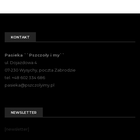
KONTAKT
Pasieka ``Pszczoły i my``
ul. Dojazdowa 4
07-230 Wysychy, poczta Zabrodzie
tel. +48 602 334 686
pasieka@pszczolyimy.pl
NEWSLETTER
[newsletter]