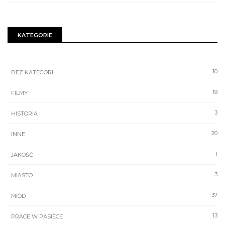
KATEGORIE
10
BEZ KATEGORII
19
FILMY
3
HISTORIA
20
INNE
1
JAKOŚĆ
3
MIASTO
37
MIÓD
13
PRACE W PASIECE