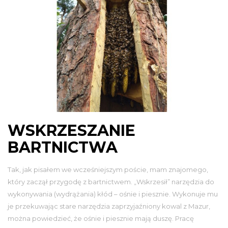
WSKRZESZANIE
BARTNICTWA
Tak, jak pisałem we wcześniejszym poście, mam znajomego,
który zaczął przygodę z bartnictwem. „Wskrzesił” narzędzia do
wykonywania (wydrążania) kłód – ośnie i piesznie. Wykonuje mu
je przekuwając stare narzędzia zaprzyjaźniony kowal z Mazur,
można powiedzieć, że ośnie i piesznie mają duszę. Pracę