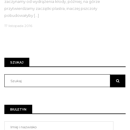
zaczynamy od wydrążenia kłody, później, na górze
przytwierdzamy zaczątki plastra, inaczej pszczoły
pobudowałyby […]
17 listopada 2016
SZUKAJ
BIULETYN