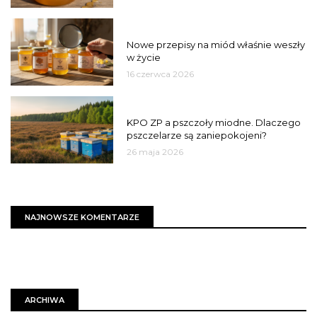
JAKOŚĆ
Nowe przepisy na miód właśnie weszły
w życie
16 czerwca 2026
MIASTO
KPO ZP a pszczoły miodne. Dlaczego
pszczelarze są zaniepokojeni?
26 maja 2026
NAJNOWSZE KOMENTARZE
ARCHIWA