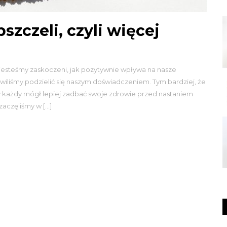
szczeli, czyli więcej
 jesteśmy zaskoczeni, jak pozytywnie wpływa na nasze
liśmy podzielić się naszym doświadczeniem. Tym bardziej, że
by każdy mógł lepiej zadbać swoje zdrowie przed nastaniem
aczęliśmy w […]