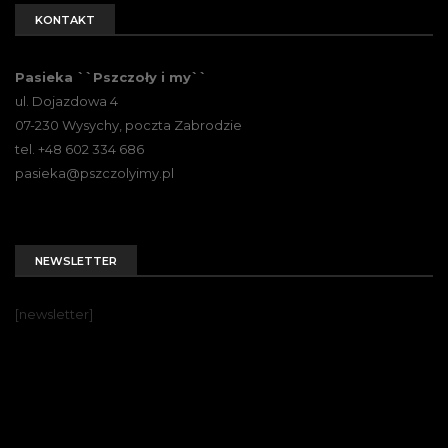
KONTAKT
Pasieka ``Pszczoły i my``
ul. Dojazdowa 4
07-230 Wysychy, poczta Zabrodzie
tel. +48 602 334 686
pasieka@pszczolyimy.pl
NEWSLETTER
[newsletter]