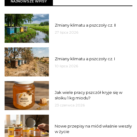
NAJNOWSZE WPISY
PSZCZOŁY
Zmiany klimatu a pszczoły cz. II
27 lipca 2026
PSZCZOŁY
Zmiany klimatu a pszczoły cz. I
10 lipca 2026
MIÓD
Jak wiele pracy pszczół kryje się w
słoiku 1 kg miodu?
23 czerwca 2026
JAKOŚĆ
Nowe przepisy na miód właśnie weszły
w życie