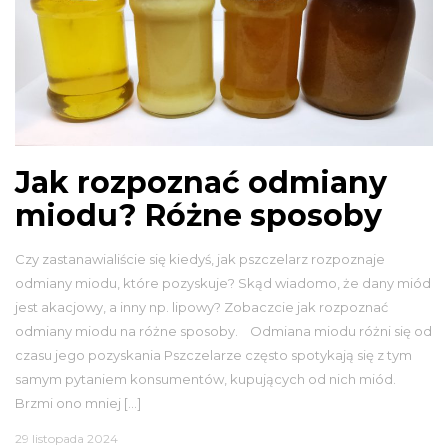
Jak rozpoznać odmiany
miodu? Różne sposoby
Czy zastanawialiście się kiedyś, jak pszczelarz rozpoznaje
odmiany miodu, które pozyskuje? Skąd wiadomo, że dany miód
jest akacjowy, a inny np. lipowy? Zobaczcie jak rozpoznać
odmiany miodu na różne sposoby. Odmiana miodu różni się od
czasu jego pozyskania Pszczelarze często spotykają się z tym
samym pytaniem konsumentów, kupujących od nich miód.
Brzmi ono mniej […]
29 listopada 2024