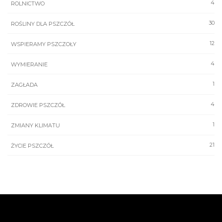
4
ROLNICTWO
30
ROŚLINY DLA PSZCZÓŁ
12
WSPIERAMY PSZCZOŁY
4
WYMIERANIE
1
ZAGŁADA
4
ZDROWIE PSZCZÓŁ
1
ZMIANY KLIMATU
21
ŻYCIE PSZCZÓŁ