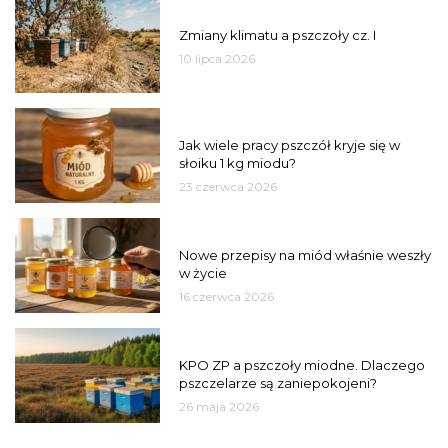
PSZCZOŁY
Zmiany klimatu a pszczoły cz. I
10 lipca 2026
MIÓD
Jak wiele pracy pszczół kryje się w
słoiku 1 kg miodu?
23 czerwca 2026
JAKOŚĆ
Nowe przepisy na miód właśnie weszły
w życie
16 czerwca 2026
MIASTO
KPO ZP a pszczoły miodne. Dlaczego
pszczelarze są zaniepokojeni?
26 maja 2026