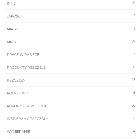
20
INNE
1
JAKOŚĆ
3
MIASTO
37
MIÓD
13
PRACE W PASIECE
10
PRODUKTY PSZCZELE
25
PSZCZOŁY
4
ROLNICTWO
30
ROŚLINY DLA PSZCZÓŁ
12
WSPIERAMY PSZCZOŁY
4
WYMIERANIE