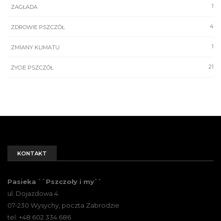
1
ZAGŁADA
4
ZDROWIE PSZCZÓŁ
1
ZMIANY KLIMATU
21
ŻYCIE PSZCZÓŁ
KONTAKT
Pasieka ``Pszczoły i my``
ul. Dojazdowa 4
07-230 Wysychy, poczta Zabrodzie
tel. +48 602 334 686