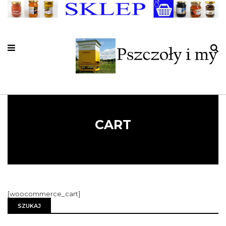
CART
[woocommerce_cart]
SZUKAJ