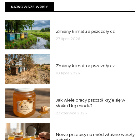
NAJNOWSZE WPISY
PSZCZOŁY
Zmiany klimatu a pszczoły cz. II
27 lipca 2026
PSZCZOŁY
Zmiany klimatu a pszczoły cz. I
10 lipca 2026
MIÓD
Jak wiele pracy pszczół kryje się w
słoiku 1 kg miodu?
23 czerwca 2026
JAKOŚĆ
Nowe przepisy na miód właśnie weszły
w życie