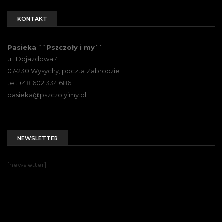
KONTAKT
Pasieka ``Pszczoły i my``
ul. Dojazdowa 4
07-230 Wysychy, poczta Zabrodzie
tel. +48 602 334 686
pasieka@pszczolyimy.pl
NEWSLETTER
[newsletter]