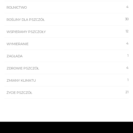
4
ROLNICTWO
30
ROŚLINY DLA PSZCZÓŁ
12
WSPIERAMY PSZCZOŁY
4
WYMIERANIE
1
ZAGŁADA
4
ZDROWIE PSZCZÓŁ
1
ZMIANY KLIMATU
21
ŻYCIE PSZCZÓŁ