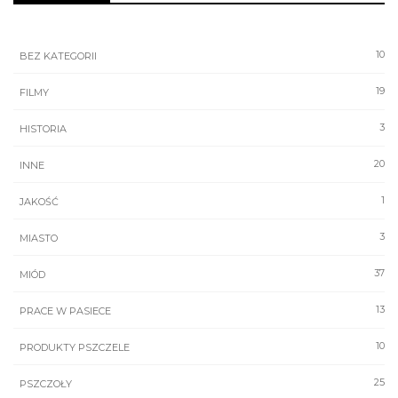
10
BEZ KATEGORII
19
FILMY
3
HISTORIA
20
INNE
1
JAKOŚĆ
3
MIASTO
37
MIÓD
13
PRACE W PASIECE
10
PRODUKTY PSZCZELE
25
PSZCZOŁY