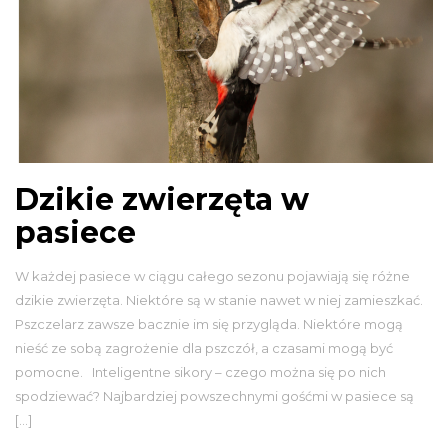
Dzikie zwierzęta w
pasiece
W każdej pasiece w ciągu całego sezonu pojawiają się różne
dzikie zwierzęta. Niektóre są w stanie nawet w niej zamieszkać.
Pszczelarz zawsze bacznie im się przygląda. Niektóre mogą
nieść ze sobą zagrożenie dla pszczół, a czasami mogą być
pomocne. Inteligentne sikory – czego można się po nich
spodziewać? Najbardziej powszechnymi gośćmi w pasiece są
[…]