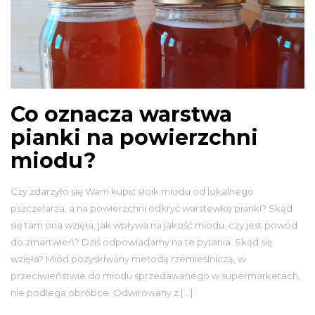
Co oznacza warstwa
pianki na powierzchni
miodu?
Czy zdarzyło się Wam kupić słoik miodu od lokalnego
pszczelarza, a na powierzchni odkryć warstewkę pianki? Skąd
się tam ona wzięła, jak wpływa na jakość miodu, czy jest powód
do zmartwień? Dziś odpowiadamy na te pytania. Skąd się
wzięła? Miód pozyskiwany metodą rzemieślniczą, w
przeciwieństwie do miodu sprzedawanego w supermarketach,
nie podlega obróbce. Odwirowany z […]