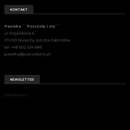
KONTAKT
Pasieka ``Pszczoły i my``
ul. Dojazdowa 4
07-230 Wysychy, poczta Zabrodzie
tel. +48 602 334 686
pasieka@pszczolyimy.pl
NEWSLETTER
[newsletter]