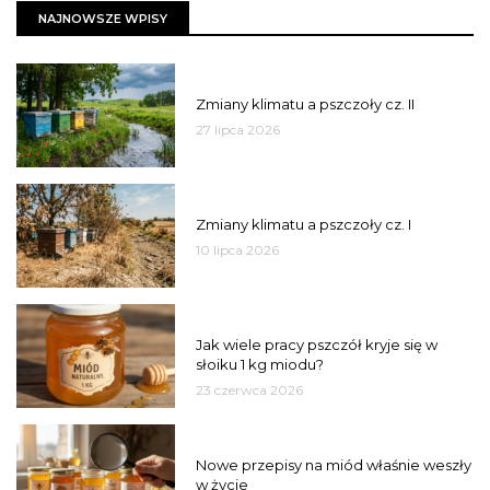
NAJNOWSZE WPISY
PSZCZOŁY
Zmiany klimatu a pszczoły cz. II
27 lipca 2026
PSZCZOŁY
Zmiany klimatu a pszczoły cz. I
10 lipca 2026
MIÓD
Jak wiele pracy pszczół kryje się w
słoiku 1 kg miodu?
23 czerwca 2026
JAKOŚĆ
Nowe przepisy na miód właśnie weszły
w życie