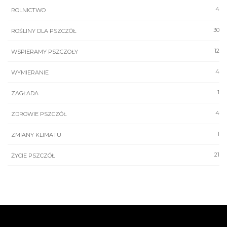
4
ROLNICTWO
30
ROŚLINY DLA PSZCZÓŁ
12
WSPIERAMY PSZCZOŁY
4
WYMIERANIE
1
ZAGŁADA
4
ZDROWIE PSZCZÓŁ
1
ZMIANY KLIMATU
21
ŻYCIE PSZCZÓŁ