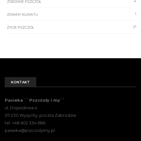
4
ZDROWIE PSZCZÓŁ
1
ZMIANY KLIMATU
21
ŻYCIE PSZCZÓŁ
KONTAKT
Pasieka ``Pszczoły i my``
ul. Dojazdowa 4
07-230 Wysychy, poczta Zabrodzie
tel. +48 602 334 686
pasieka@pszczolyimy.pl