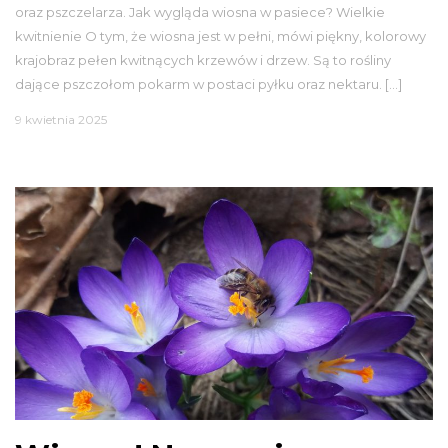
oraz pszczelarza. Jak wygląda wiosna w pasiece? Wielkie
kwitnienie O tym, że wiosna jest w pełni, mówi piękny, kolorowy
krajobraz pełen kwitnących krzewów i drzew. Są to rośliny
dające pszczołom pokarm w postaci pyłku oraz nektaru. […]
9 kwietnia 2025