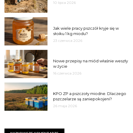
10 lipca 2026
MIÓD
Jak wiele pracy pszczół kryje się w
słoiku 1 kg miodu?
23 czerwca 2026
JAKOŚĆ
Nowe przepisy na miód właśnie weszły
w życie
16 czerwca 2026
MIASTO
KPO ZP a pszczoły miodne. Dlaczego
pszczelarze są zaniepokojeni?
26 maja 2026