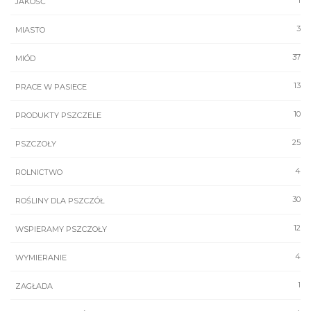
1
JAKOŚĆ
3
MIASTO
37
MIÓD
13
PRACE W PASIECE
10
PRODUKTY PSZCZELE
25
PSZCZOŁY
4
ROLNICTWO
30
ROŚLINY DLA PSZCZÓŁ
12
WSPIERAMY PSZCZOŁY
4
WYMIERANIE
1
ZAGŁADA