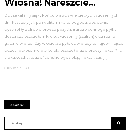
Wiosna! Nareszcie…
Doczekaliśmy się w końcu prawdziwie ciepłych, wiosennych
dni. Pszczoły jak pozwoliła im na to pogoda, dosłownie
wystrzeliły z uli po pierwsze pożytki. Bardzo cennego pyłku
dostarcza pszczołom krokus wiosenny (szafran) oraz różne
gatunki wierzb. Czy wiecie, że pyłek z wierzby to najcenniejsze
wczesnowiosenne białko dla pszczół oraz pierwszy nektar? Tu
ciekawostka, „bazie” żeńskie wydzielają nektar, zaś […]
5 kwietnia 2018
SZUKAJ