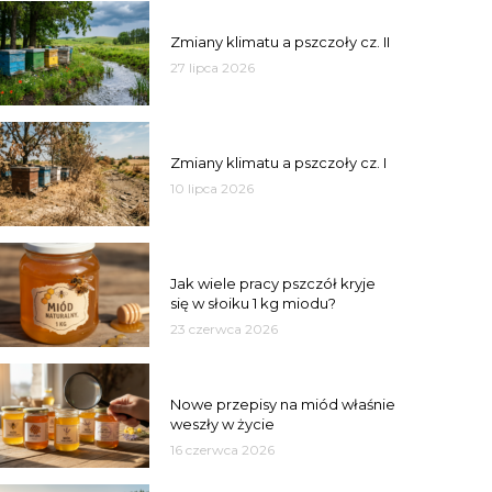
PSZCZOŁY
Zmiany klimatu a pszczoły cz. II
27 lipca 2026
PSZCZOŁY
Zmiany klimatu a pszczoły cz. I
10 lipca 2026
MIÓD
Jak wiele pracy pszczół kryje
się w słoiku 1 kg miodu?
23 czerwca 2026
JAKOŚĆ
Nowe przepisy na miód właśnie
weszły w życie
16 czerwca 2026