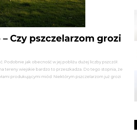
 – Czy pszczelarzom grozi
. Podobnie jak obecność w jej pobliżu dużej liczby pszczół.
a tereny wiejskie bardzo to przeszkadza. Do tego stopnia, że
zołami produkującymi miód. Niektórym pszczelarzom już grozi