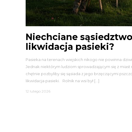
Niechciane sąsiedztwo
likwidacja pasieki?
Pasieka na terenach wiejskich nikogo nie powinna dziwić
Jednak niektórym ludziom sprowadzającym się z miast n
chętnie pozbyliby się sąsiada z jego brzęczącymi pszc
likwidacja pasieki. Rolnik na wsi był […]
12 lutego 2026