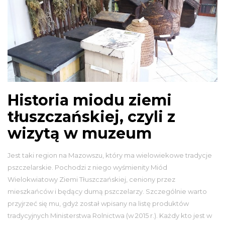
Historia miodu ziemi
tłuszczańskiej, czyli z
wizytą w muzeum
Jest taki region na Mazowszu, który ma wielowiekowe tradycje
pszczelarskie. Pochodzi z niego wyśmienity Miód
Wielokwiatowy Ziemi Tłuszczańskiej, ceniony przez
mieszkańców i będący dumą pszczelarzy. Szczególnie warto
przyjrzeć się mu, gdyż został wpisany na listę produktów
tradycyjnych Ministerstwa Rolnictwa (w 2015 r.). Każdy kto jest w