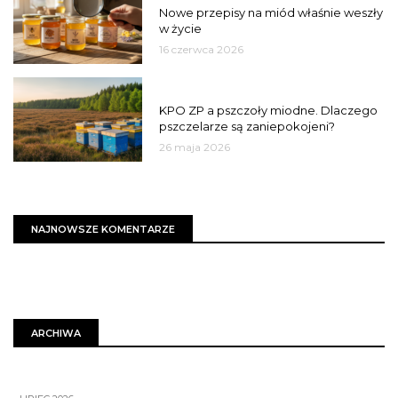
Nowe przepisy na miód właśnie weszły
w życie
16 czerwca 2026
MIASTO
KPO ZP a pszczoły miodne. Dlaczego
pszczelarze są zaniepokojeni?
26 maja 2026
NAJNOWSZE KOMENTARZE
ARCHIWA