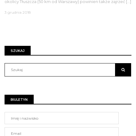
okolicy Tłuszcza (50 km od Warszawy) powinien także zajrzeć […]
3 grudnia 2018
SZUKAJ
BIULETYN