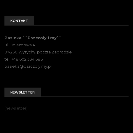
KONTAKT
Pasieka ``Pszczoły i my``
ul. Dojazdowa 4
07-230 Wysychy, poczta Zabrodzie
tel. +48 602 334 686
pasieka@pszczolyimy.pl
NEWSLETTER
[newsletter]