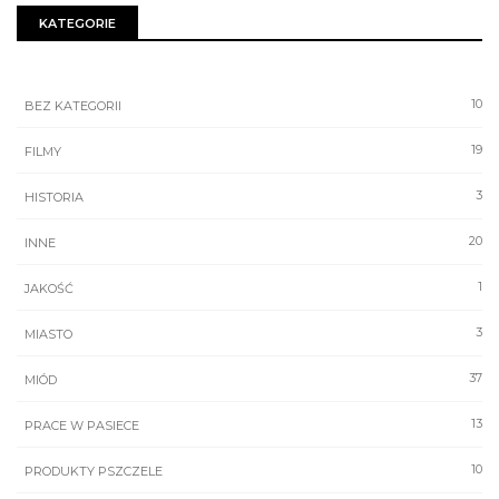
KATEGORIE
10
BEZ KATEGORII
19
FILMY
3
HISTORIA
20
INNE
1
JAKOŚĆ
3
MIASTO
37
MIÓD
13
PRACE W PASIECE
10
PRODUKTY PSZCZELE