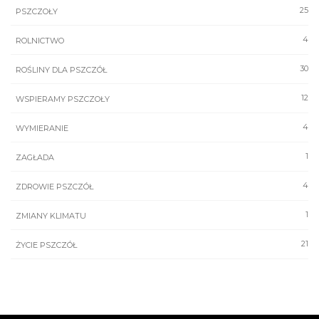
25
PSZCZOŁY
4
ROLNICTWO
30
ROŚLINY DLA PSZCZÓŁ
12
WSPIERAMY PSZCZOŁY
4
WYMIERANIE
1
ZAGŁADA
4
ZDROWIE PSZCZÓŁ
1
ZMIANY KLIMATU
21
ŻYCIE PSZCZÓŁ