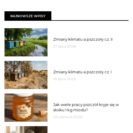
NAJNOWSZE WPISY
PSZCZOŁY
Zmiany klimatu a pszczoły cz. II
27 lipca 2026
PSZCZOŁY
Zmiany klimatu a pszczoły cz. I
10 lipca 2026
MIÓD
Jak wiele pracy pszczół kryje się w
słoiku 1 kg miodu?
23 czerwca 2026
JAKOŚĆ