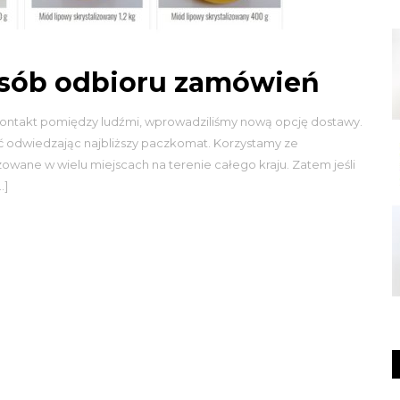
sób odbioru zamówień
kontakt pomiędzy ludźmi, wprowadziliśmy nową opcję dostawy.
ć odwiedzając najbliższy paczkomat. Korzystamy ze
zowane w wielu miejscach na terenie całego kraju. Zatem jeśli
…]