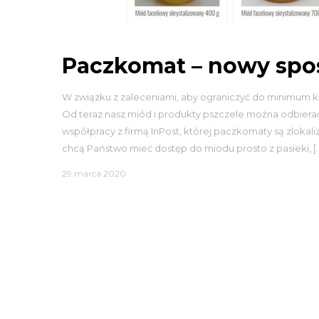
Paczkomat – nowy spo
W związku z zaleceniami, aby ograniczyć do minimum 
Od teraz nasz miód i produkty pszczele można odbiera
współpracy z firmą InPost, której paczkomaty są zlokali
chcą Państwo mieć dostęp do miodu prosto z pasieki, [
29 marca 2020