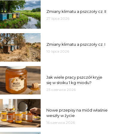
PSZCZOŁY
Zmiany klimatu a pszczoły cz. II
27 lipca 2026
PSZCZOŁY
Zmiany klimatu a pszczoły cz. I
10 lipca 2026
MIÓD
Jak wiele pracy pszczół kryje
się w słoiku 1 kg miodu?
23 czerwca 2026
JAKOŚĆ
Nowe przepisy na miód właśnie
weszły w życie
16 czerwca 2026