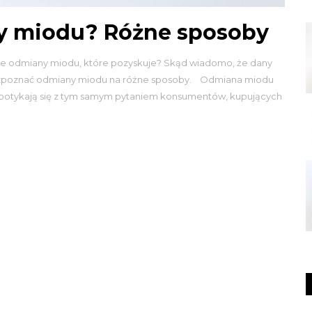
y miodu? Różne sposoby
znaje odmiany miodu, które pozyskuje? Skąd wiadomo, że dany
k rozpoznać odmiany miodu na różne sposoby. Odmiana miodu
o spotykają się z tym samym pytaniem konsumentów, kupujących