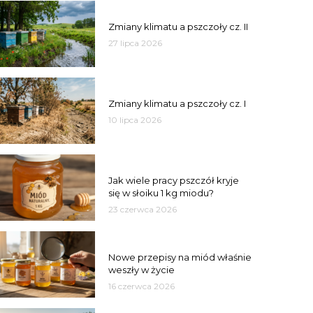
PSZCZOŁY
Zmiany klimatu a pszczoły cz. II
27 lipca 2026
PSZCZOŁY
Zmiany klimatu a pszczoły cz. I
10 lipca 2026
MIÓD
Jak wiele pracy pszczół kryje
się w słoiku 1 kg miodu?
23 czerwca 2026
JAKOŚĆ
Nowe przepisy na miód właśnie
weszły w życie
16 czerwca 2026