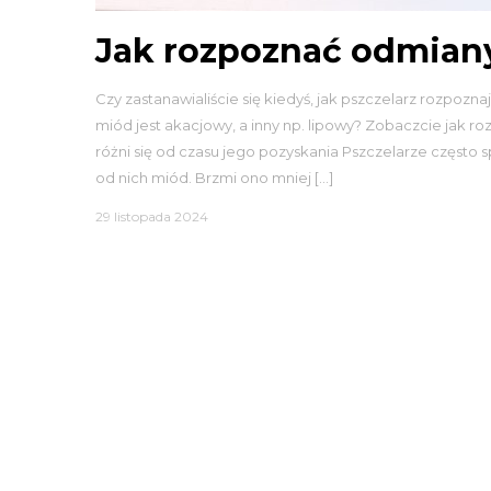
Jak rozpoznać odmian
Czy zastanawialiście się kiedyś, jak pszczelarz rozpo
miód jest akacjowy, a inny np. lipowy? Zobaczcie ja
różni się od czasu jego pozyskania Pszczelarze częst
od nich miód. Brzmi ono mniej […]
29 listopada 2024