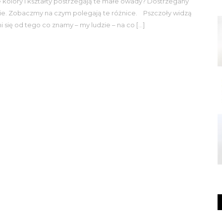
ie kolory i kształty postrzegają te małe owady? Dostrzegany
udzie. Zobaczmy na czym polegają te różnice. Pszczoły widzą
i się od tego co znamy – my ludzie – na co […]