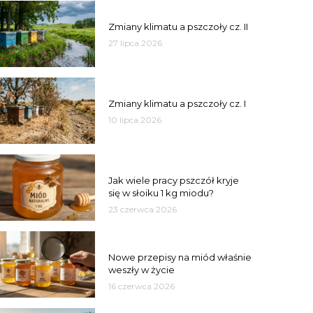
PSZCZOŁY
Zmiany klimatu a pszczoły cz. II
27 lipca 2026
PSZCZOŁY
Zmiany klimatu a pszczoły cz. I
10 lipca 2026
MIÓD
Jak wiele pracy pszczół kryje
się w słoiku 1 kg miodu?
23 czerwca 2026
JAKOŚĆ
Nowe przepisy na miód właśnie
weszły w życie
16 czerwca 2026