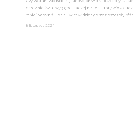
Czy zastanawialiście się kiedyś jak widzą pszczoły? Jak
przez nie świat wygląda inaczej niż ten, który widzą l
mniej barw niż ludzie Świat widziany przez pszczoły różn
8 listopada 2024