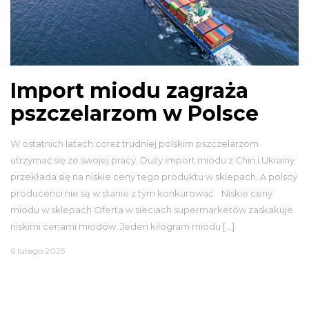
Import miodu zagraża
pszczelarzom w Polsce
W ostatnich latach coraz trudniej polskim pszczelarzom
utrzymać się ze swojej pracy. Duży import miodu z Chin i Ukrainy
przekłada się na niskie ceny tego produktu w sklepach. A polscy
producenci nie są w stanie z tym konkurować. Niskie ceny
miodu w sklepach Oferta w sieciach supermarketów zaskakuje
niskimi cenami miodów. Jeden kilogram miodu […]
6 lutego 2025