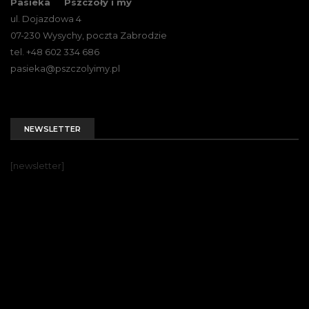
Pasieka ``Pszczoły i my``
ul. Dojazdowa 4
07-230 Wysychy, poczta Zabrodzie
tel. +48 602 334 686
pasieka@pszczolyimy.pl
NEWSLETTER
[newsletter]