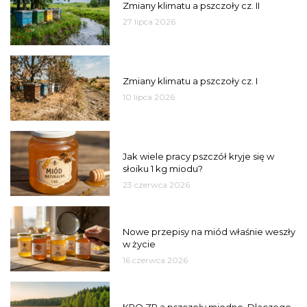
Zmiany klimatu a pszczoły cz. II
27 lipca 2026
PSZCZOŁY
Zmiany klimatu a pszczoły cz. I
10 lipca 2026
MIÓD
Jak wiele pracy pszczół kryje się w
słoiku 1 kg miodu?
23 czerwca 2026
JAKOŚĆ
Nowe przepisy na miód właśnie weszły
w życie
16 czerwca 2026
MIASTO
KPO ZP a pszczoły miodne. Dlaczego