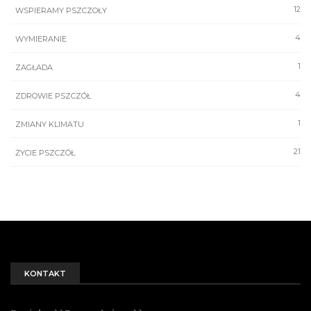
12
WSPIERAMY PSZCZOŁY
4
WYMIERANIE
1
ZAGŁADA
4
ZDROWIE PSZCZÓŁ
1
ZMIANY KLIMATU
21
ŻYCIE PSZCZÓŁ
KONTAKT