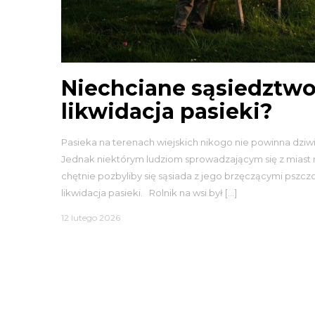
Niechciane sąsiedztwo
likwidacja pasieki?
Pasieka na terenach wiejskich nikogo nie powinna dziwić
Jednak niektórym ludziom sprowadzającym się z miast n
chętnie pozbyliby się sąsiada z jego brzęczącymi pszc
likwidacja pasieki. Rolnik na wsi był […]
12 lutego 2026