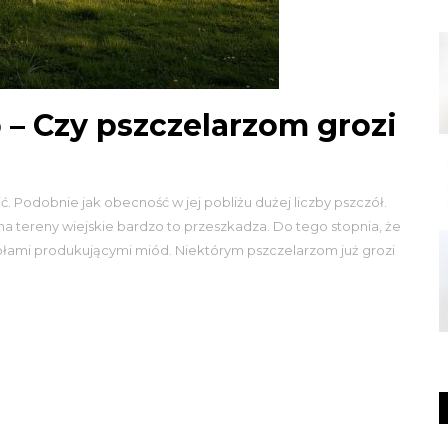
 – Czy pszczelarzom grozi
. Podobnie jak obecność w jej pobliżu dużej liczby pszczół.
a tereny wiejskie bardzo to przeszkadza. Do tego stopnia, że
zołami produkującymi miód. Niektórym pszczelarzom już grozi