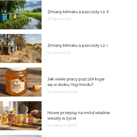
PSZCZOŁY
Zmiany klimatu a pszczoły cz. II
27 lipca 2026
PSZCZOŁY
Zmiany klimatu a pszczoły cz. I
10 lipca 2026
MIÓD
Jak wiele pracy pszczół kryje
się w słoiku 1 kg miodu?
23 czerwca 2026
JAKOŚĆ
Nowe przepisy na miód właśnie
weszły w życie
16 czerwca 2026