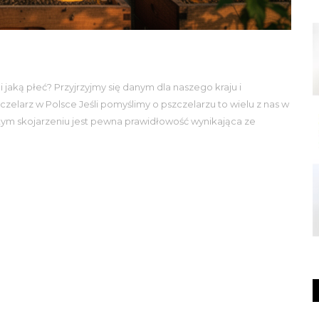
i jaką płeć? Przyjrzyjmy się danym dla naszego kraju i
elarz w Polsce Jeśli pomyślimy o pszczelarzu to wielu z nas w
 tym skojarzeniu jest pewna prawidłowość wynikająca ze