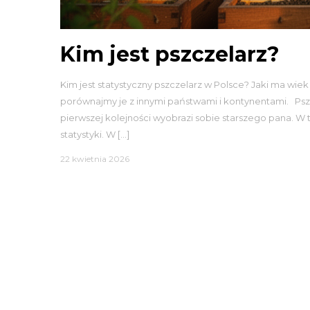
Kim jest pszczelarz?
Kim jest statystyczny pszczelarz w Polsce? Jaki ma wiek 
porównajmy je z innymi państwami i kontynentami. Pszcz
pierwszej kolejności wyobrazi sobie starszego pana. W
statystyki. W […]
22 kwietnia 2026