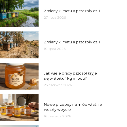
PSZCZOŁY
Zmiany klimatu a pszczoły cz. II
27 lipca 2026
PSZCZOŁY
Zmiany klimatu a pszczoły cz. I
10 lipca 2026
MIÓD
Jak wiele pracy pszczół kryje
się w słoiku 1 kg miodu?
23 czerwca 2026
JAKOŚĆ
Nowe przepisy na miód właśnie
weszły w życie
16 czerwca 2026