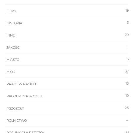
19
FILMY
3
HISTORIA
20
INNE
1
JAKOŚĆ
3
MIASTO
37
MIÓD
13
PRACE W PASIECE
10
PRODUKTY PSZCZELE
25
PSZCZOŁY
4
ROLNICTWO
30
ROŚLINY DLA PSZCZÓŁ