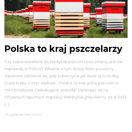
Polska to kraj pszczelarzy
Czy zastanawialiście się kiedyś ile pszczół i pszczelarzy jest tak
naprawdę w Polsce? Właśnie o tym dzisiaj Wam powiemy.
Zapewne zdziwicie się, gdy zobaczycie jak duże są to liczby.
Duże liczby. Coraz większe… Polska, to kraj gdzie pszczół co
roku przybywa. Zaskakujące, prawda? Opierając się na
oficjalnych raportach Inspekcji Weterynaryjnej wiemy, że w 2023
[…]
25 października 2024