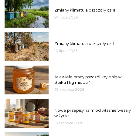
PSZCZOŁY
Zmiany klimatu a pszczoły cz. II
27 lipca 2026
PSZCZOŁY
Zmiany klimatu a pszczoły cz. I
10 lipca 2026
MIÓD
Jak wiele pracy pszczół kryje się w
słoiku 1 kg miodu?
23 czerwca 2026
JAKOŚĆ
Nowe przepisy na miód właśnie weszły
w życie
16 czerwca 2026