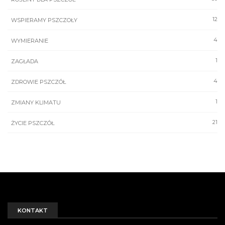
12
WSPIERAMY PSZCZOŁY
4
WYMIERANIE
1
ZAGŁADA
4
ZDROWIE PSZCZÓŁ
1
ZMIANY KLIMATU
21
ŻYCIE PSZCZÓŁ
KONTAKT