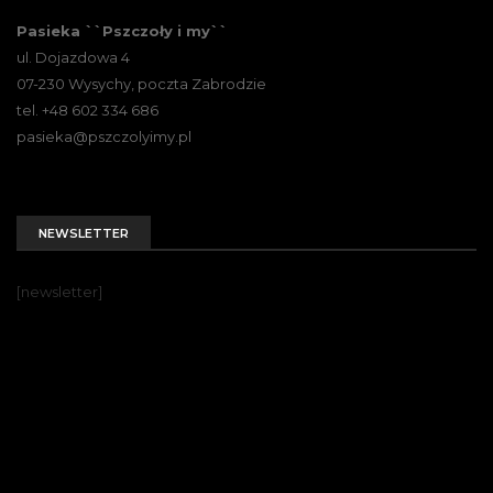
Pasieka ``Pszczoły i my``
ul. Dojazdowa 4
07-230 Wysychy, poczta Zabrodzie
tel. +48 602 334 686
pasieka@pszczolyimy.pl
NEWSLETTER
[newsletter]