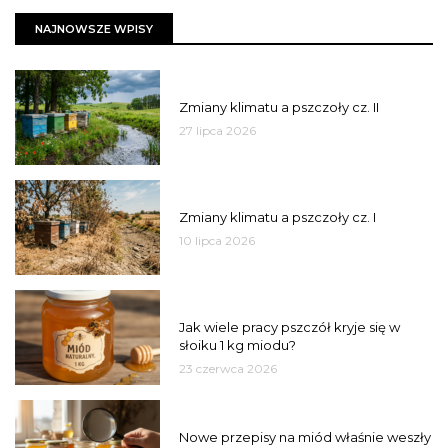
NAJNOWSZE WPISY
PSZCZOŁY
Zmiany klimatu a pszczoły cz. II
27 lipca 2026
PSZCZOŁY
Zmiany klimatu a pszczoły cz. I
10 lipca 2026
MIÓD
Jak wiele pracy pszczół kryje się w
słoiku 1 kg miodu?
23 czerwca 2026
JAKOŚĆ
Nowe przepisy na miód właśnie weszły