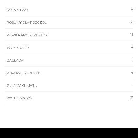
4
ROLNICTWO
30
ROŚLINY DLA PSZCZÓŁ
12
WSPIERAMY PSZCZOŁY
4
WYMIERANIE
1
ZAGŁADA
4
ZDROWIE PSZCZÓŁ
1
ZMIANY KLIMATU
21
ŻYCIE PSZCZÓŁ