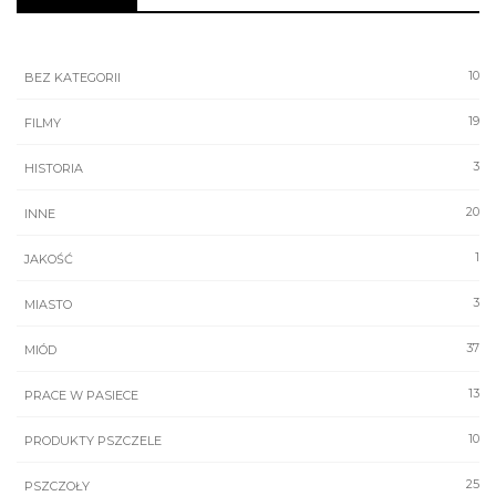
10
BEZ KATEGORII
19
FILMY
3
HISTORIA
20
INNE
1
JAKOŚĆ
3
MIASTO
37
MIÓD
13
PRACE W PASIECE
10
PRODUKTY PSZCZELE
25
PSZCZOŁY