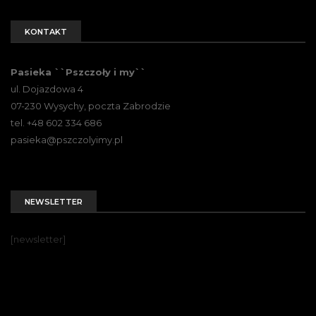
KONTAKT
Pasieka ``Pszczoły i my``
ul. Dojazdowa 4
07-230 Wysychy, poczta Zabrodzie
tel. +48 602 334 686
pasieka@pszczolyimy.pl
NEWSLETTER
[newsletter]