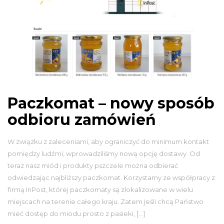
Paczkomat – nowy sposób
odbioru zamówień
W związku z zaleceniami, aby ograniczyć do minimum kontakt
pomiędzy ludźmi, wprowadziliśmy nową opcję dostawy. Od
teraz nasz miód i produkty pszczele można odbierać
odwiedzając najbliższy paczkomat. Korzystamy ze współpracy z
firmą InPost, której paczkomaty są zlokalizowane w wielu
miejscach na terenie całego kraju. Zatem jeśli chcą Państwo
mieć dostęp do miodu prosto z pasieki, […]