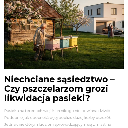
Niechciane sąsiedztwo –
Czy pszczelarzom grozi
likwidacja pasieki?
Pasieka na terenach wiejskich nikogo nie powinna dziwić.
Podobnie jak obecność w jej pobliżu dużej liczby pszczół.
Jednak niektórym ludziom sprowadzającym się z miast na