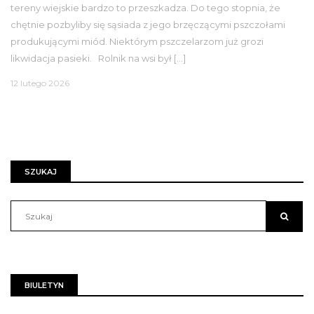
tereny wiejskie bardzo to przeszkadza. Do tego stopnia, że
chętnie pozbyliby się sąsiada z jego brzęczącymi pszczołami
produkującymi miód. Niektórym pszczelarzom już grozi
likwidacja pasieki. Rolnik na wsi był […]
12 lutego 2026
SZUKAJ
BIULETYN