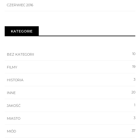
CZERWIEC 2016
KATEGORIE
10
BEZ KATEGORII
19
FILMY
3
HISTORIA
20
INNE
1
JAKOŚĆ
3
MIASTO
37
MIÓD