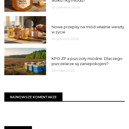
słoiku 1 kg miodu?
23 czerwca 2026
JAKOŚĆ
Nowe przepisy na miód właśnie weszły
w życie
16 czerwca 2026
MIASTO
KPO ZP a pszczoły miodne. Dlaczego
pszczelarze są zaniepokojeni?
26 maja 2026
NAJNOWSZE KOMENTARZE