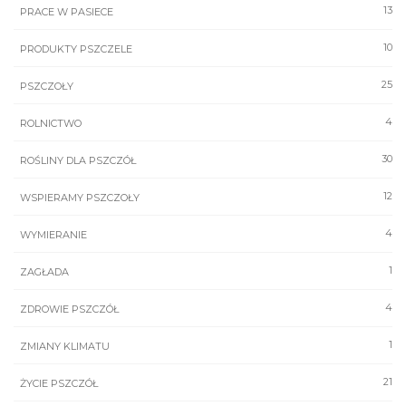
13
PRACE W PASIECE
10
PRODUKTY PSZCZELE
25
PSZCZOŁY
4
ROLNICTWO
30
ROŚLINY DLA PSZCZÓŁ
12
WSPIERAMY PSZCZOŁY
4
WYMIERANIE
1
ZAGŁADA
4
ZDROWIE PSZCZÓŁ
1
ZMIANY KLIMATU
21
ŻYCIE PSZCZÓŁ