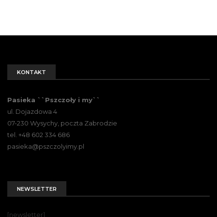
KONTAKT
Pasieka ``Pszczoły i my``
ul. Dojazdowa 4
07-230 Wysychy, poczta Zabrodzie
tel. +48 602 334 686
pasieka@pszczolyimy.pl
NEWSLETTER
[newsletter]