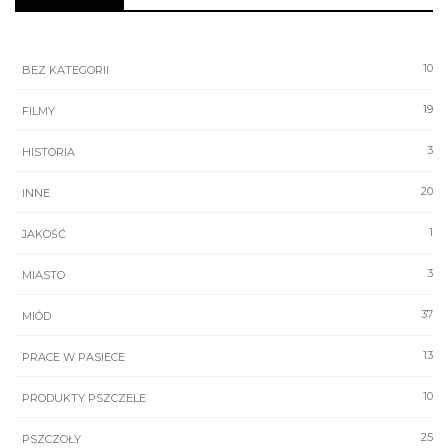
10
BEZ KATEGORII
19
FILMY
3
HISTORIA
20
INNE
1
JAKOŚĆ
3
MIASTO
37
MIÓD
13
PRACE W PASIECE
10
PRODUKTY PSZCZELE
25
PSZCZOŁY