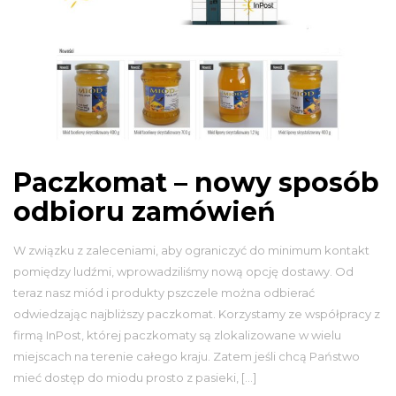
Paczkomat – nowy sposób
odbioru zamówień
W związku z zaleceniami, aby ograniczyć do minimum kontakt
pomiędzy ludźmi, wprowadziliśmy nową opcję dostawy. Od
teraz nasz miód i produkty pszczele można odbierać
odwiedzając najbliższy paczkomat. Korzystamy ze współpracy z
firmą InPost, której paczkomaty są zlokalizowane w wielu
miejscach na terenie całego kraju. Zatem jeśli chcą Państwo
mieć dostęp do miodu prosto z pasieki, […]