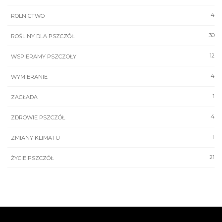
4
ROLNICTWO
30
ROŚLINY DLA PSZCZÓŁ
12
WSPIERAMY PSZCZOŁY
4
WYMIERANIE
1
ZAGŁADA
4
ZDROWIE PSZCZÓŁ
1
ZMIANY KLIMATU
21
ŻYCIE PSZCZÓŁ