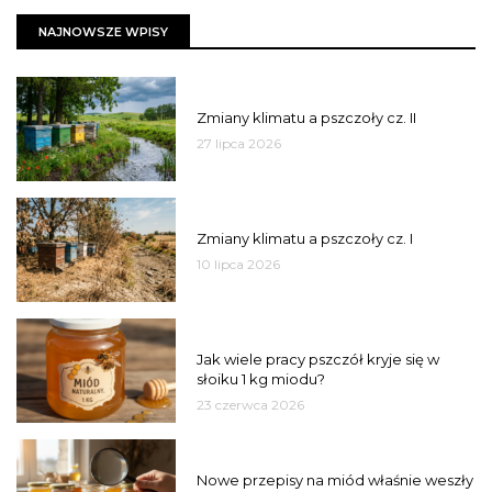
NAJNOWSZE WPISY
PSZCZOŁY
Zmiany klimatu a pszczoły cz. II
27 lipca 2026
PSZCZOŁY
Zmiany klimatu a pszczoły cz. I
10 lipca 2026
MIÓD
Jak wiele pracy pszczół kryje się w
słoiku 1 kg miodu?
23 czerwca 2026
JAKOŚĆ
Nowe przepisy na miód właśnie weszły