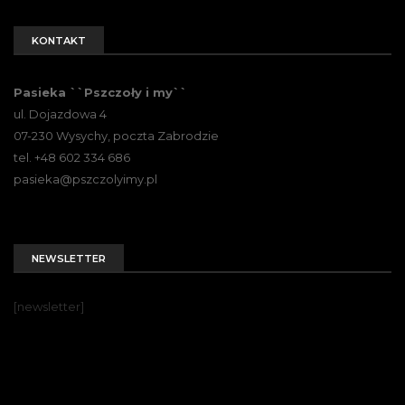
KONTAKT
Pasieka ``Pszczoły i my``
ul. Dojazdowa 4
07-230 Wysychy, poczta Zabrodzie
tel. +48 602 334 686
pasieka@pszczolyimy.pl
NEWSLETTER
[newsletter]