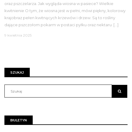
oraz pszczelarza. Jak wygląda wiosna w pasiece? Wielkie
kwitnienie O tym, że wiosna jest w pełni, mówi piękny, kolorowy
krajobraz pełen kwitnących krzewów i drzew. Są to rośliny
dające pszczołom pokarm w postaci pyłku oraz nektaru. […]
9 kwietnia 2025
SZUKAJ
BIULETYN