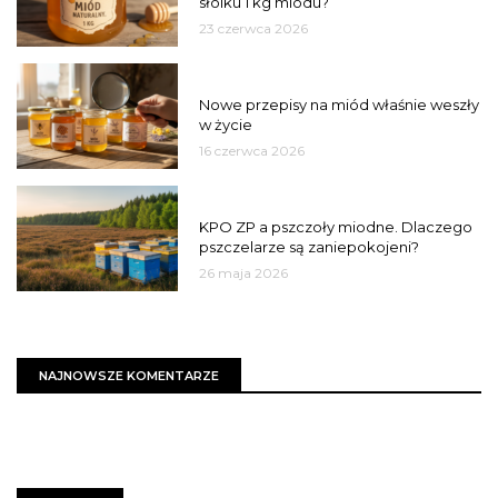
słoiku 1 kg miodu?
23 czerwca 2026
JAKOŚĆ
Nowe przepisy na miód właśnie weszły
w życie
16 czerwca 2026
MIASTO
KPO ZP a pszczoły miodne. Dlaczego
pszczelarze są zaniepokojeni?
26 maja 2026
NAJNOWSZE KOMENTARZE