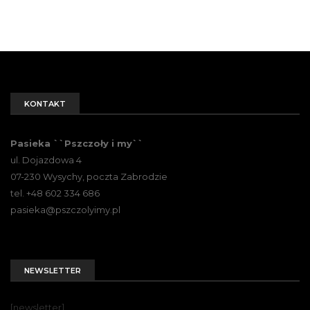
KONTAKT
Pasieka ``Pszczoły i my``
ul. Dojazdowa 4
07-230 Wysychy, poczta Zabrodzie
tel. +48 602 334 686
pasieka@pszczolyimy.pl
NEWSLETTER
[newsletter]