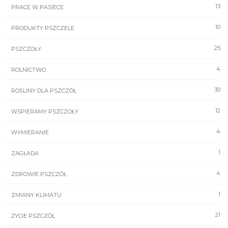
13
PRACE W PASIECE
10
PRODUKTY PSZCZELE
25
PSZCZOŁY
4
ROLNICTWO
30
ROŚLINY DLA PSZCZÓŁ
12
WSPIERAMY PSZCZOŁY
4
WYMIERANIE
1
ZAGŁADA
4
ZDROWIE PSZCZÓŁ
1
ZMIANY KLIMATU
21
ŻYCIE PSZCZÓŁ