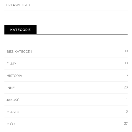
CZERWIEC 2016
KATEGORIE
10
BEZ KATEGORII
19
FILMY
3
HISTORIA
20
INNE
1
JAKOŚĆ
3
MIASTO
37
MIÓD