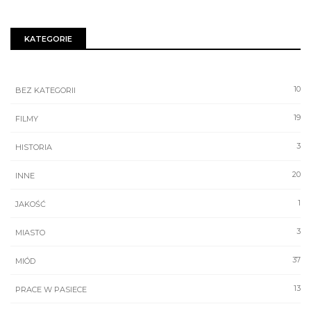
KATEGORIE
10
BEZ KATEGORII
19
FILMY
3
HISTORIA
20
INNE
1
JAKOŚĆ
3
MIASTO
37
MIÓD
13
PRACE W PASIECE