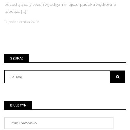
pozostają cały sezon w jednym miejscu, pasieka wędrowna
„podąża […]
17 października 2025
SZUKAJ
BIULETYN