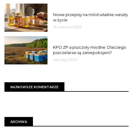
JAKOŚĆ
Nowe przepisy na miód właśnie weszły
w życie
16 czerwca 2026
MIASTO
KPO ZP a pszczoły miodne. Dlaczego
pszczelarze są zaniepokojeni?
26 maja 2026
NAJNOWSZE KOMENTARZE
ARCHIWA