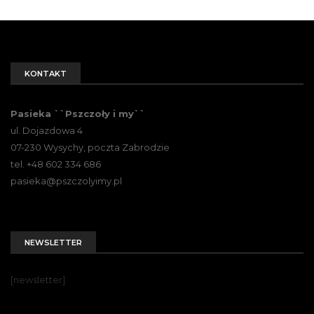
KONTAKT
Pasieka ``Pszczoły i my``
ul. Dojazdowa 4
07-230 Wysychy, poczta Zabrodzie
tel. +48 602 334 686
pasieka@pszczolyimy.pl
NEWSLETTER
[newsletter]