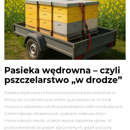
Pasieka wędrowna – czyli
pszczelarstwo „w drodze”
Pasieka wędrowna to forma prowadzenia pszczelarstwa, w
której ule z rodzinami pszczelimi są przewożone w różne
miejsca w zależności od okresu kwitnienia roślin miododajnych.
Celem takiego działania jest uzyskanie większej ilości i
różnorodności miodu, a także lepsze zapylenie upraw. W
przeciwieństwie do pasiek stacjonarnych, gdzie pszczoły