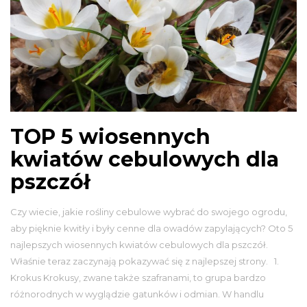
TOP 5 wiosennych
kwiatów cebulowych dla
pszczół
Czy wiecie, jakie rośliny cebulowe wybrać do swojego ogrodu,
aby pięknie kwitły i były cenne dla owadów zapylających? Oto 5
najlepszych wiosennych kwiatów cebulowych dla pszczół.
Właśnie teraz zaczynają pokazywać się z najlepszej strony. 1.
Krokus Krokusy, zwane także szafranami, to grupa bardzo
różnorodnych w wyglądzie gatunków i odmian. W handlu