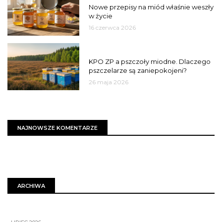
Nowe przepisy na miód właśnie weszły
w życie
16 czerwca 2026
MIASTO
KPO ZP a pszczoły miodne. Dlaczego
pszczelarze są zaniepokojeni?
26 maja 2026
NAJNOWSZE KOMENTARZE
ARCHIWA