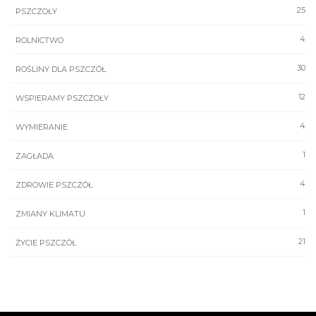
25
PSZCZOŁY
4
ROLNICTWO
30
ROŚLINY DLA PSZCZÓŁ
12
WSPIERAMY PSZCZOŁY
4
WYMIERANIE
1
ZAGŁADA
4
ZDROWIE PSZCZÓŁ
1
ZMIANY KLIMATU
21
ŻYCIE PSZCZÓŁ