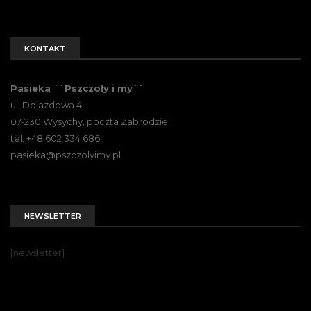
KONTAKT
Pasieka ``Pszczoły i my``
ul. Dojazdowa 4
07-230 Wysychy, poczta Zabrodzie
tel. +48 602 334 686
pasieka@pszczolyimy.pl
NEWSLETTER
[newsletter]