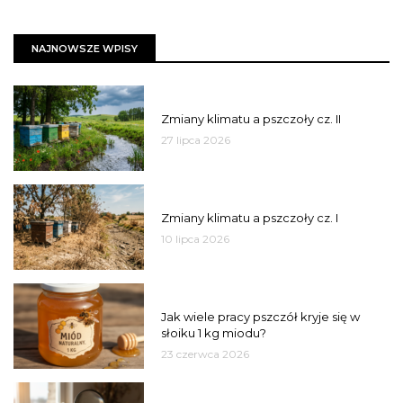
NAJNOWSZE WPISY
PSZCZOŁY
Zmiany klimatu a pszczoły cz. II
27 lipca 2026
PSZCZOŁY
Zmiany klimatu a pszczoły cz. I
10 lipca 2026
MIÓD
Jak wiele pracy pszczół kryje się w
słoiku 1 kg miodu?
23 czerwca 2026
JAKOŚĆ