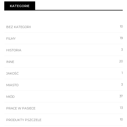
KATEGORIE
10
BEZ KATEGORII
19
FILMY
3
HISTORIA
20
INNE
1
JAKOŚĆ
3
MIASTO
37
MIÓD
13
PRACE W PASIECE
10
PRODUKTY PSZCZELE