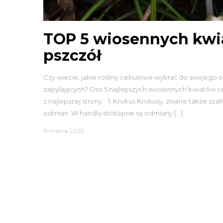
TOP 5 wiosennych kwi
pszczół
Czy wiecie, jakie rośliny cebulowe wybrać do swojego o
zapylających? Oto 5 najlepszych wiosennych kwiatów c
z najlepszej strony. 1. Krokus Krokusy, zwane także sz
odmian. W handlu dostępne są odmiany […]
11 marca 2025