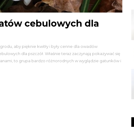
atów cebulowych dla
grodu, aby pięknie kwitły i były cenne dla owadów
ebulowych dla pszczół. Właśnie teraz zaczynają pokazywać się
afranami, to grupa bardzo różnorodnych w wyglądzie gatunków i