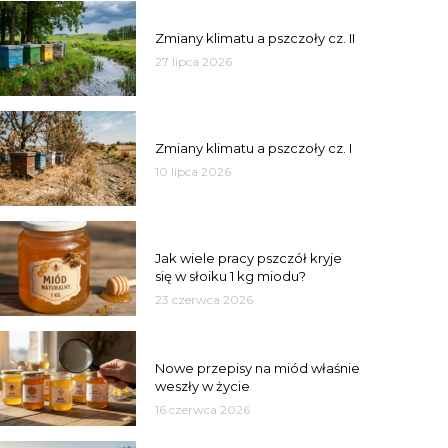
PSZCZOŁY
Zmiany klimatu a pszczoły cz. II
27 lipca 2026
PSZCZOŁY
Zmiany klimatu a pszczoły cz. I
10 lipca 2026
MIÓD
Jak wiele pracy pszczół kryje
się w słoiku 1 kg miodu?
23 czerwca 2026
JAKOŚĆ
Nowe przepisy na miód właśnie
weszły w życie
16 czerwca 2026