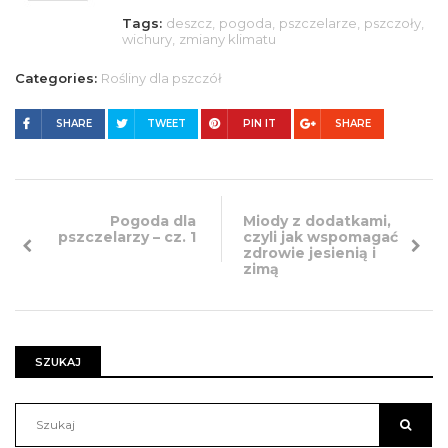
Tags:
deszcz,
pogoda,
pszczelarze,
pszczoły,
wichury,
zmiany klimatu
Categories:
Rośliny dla pszczół
SHARE
TWEET
PIN IT
SHARE
Pogoda dla
Miody z dodatkami,
pszczelarzy – cz. 1
czyli jak wspomagać
zdrowie jesienią i
zimą
SZUKAJ