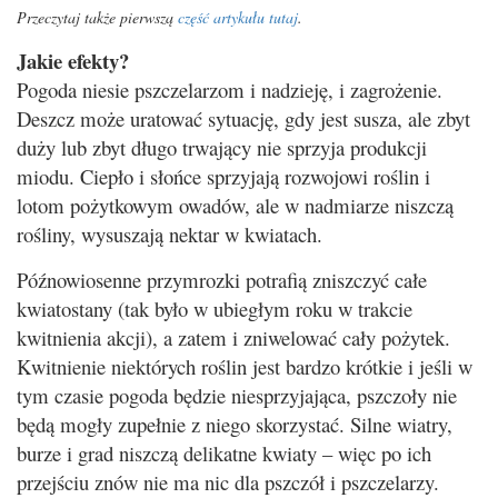
Przeczytaj także pierwszą
część artykułu tutaj
.
Jakie efekty?
Pogoda niesie pszczelarzom i nadzieję, i zagrożenie.
Deszcz może uratować sytuację, gdy jest susza, ale zbyt
duży lub zbyt długo trwający nie sprzyja produkcji
miodu. Ciepło i słońce sprzyjają rozwojowi roślin i
lotom pożytkowym owadów, ale w nadmiarze niszczą
rośliny, wysuszają nektar w kwiatach.
Późnowiosenne przymrozki potrafią zniszczyć całe
kwiatostany (tak było w ubiegłym roku w trakcie
kwitnienia akcji), a zatem i zniwelować cały pożytek.
Kwitnienie niektórych roślin jest bardzo krótkie i jeśli w
tym czasie pogoda będzie niesprzyjająca, pszczoły nie
będą mogły zupełnie z niego skorzystać. Silne wiatry,
burze i grad niszczą delikatne kwiaty – więc po ich
przejściu znów nie ma nic dla pszczół i pszczelarzy.