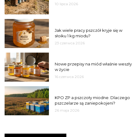
10 lipca 2026
MIÓD
Jak wiele pracy pszczół kryje się w
słoiku 1 kg miodu?
23 czerwca 2026
JAKOŚĆ
Nowe przepisy na miód właśnie weszły
w życie
16 czerwca 2026
MIASTO
KPO ZP a pszczoły miodne. Dlaczego
pszczelarze są zaniepokojeni?
26 maja 2026