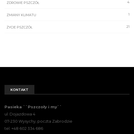
4
ZDROWIE PSZCZÓŁ
1
ZMIANY KLIMATU
21
ŻYCIE PSZCZÓŁ
KONTAKT
Pasieka ``Pszczoły i my``
ul. Dojazdowa 4
07-230 Wysychy, poczta Zabrodzie
tel. +48 602 334 686