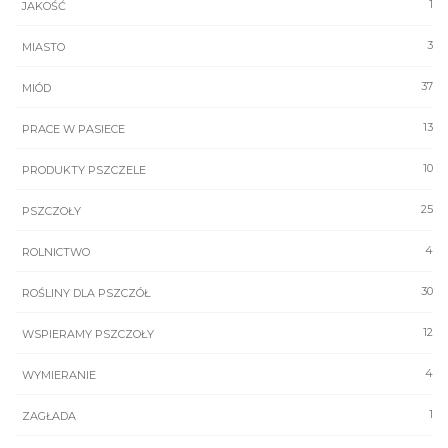
1
JAKOŚĆ
3
MIASTO
37
MIÓD
13
PRACE W PASIECE
10
PRODUKTY PSZCZELE
25
PSZCZOŁY
4
ROLNICTWO
30
ROŚLINY DLA PSZCZÓŁ
12
WSPIERAMY PSZCZOŁY
4
WYMIERANIE
1
ZAGŁADA